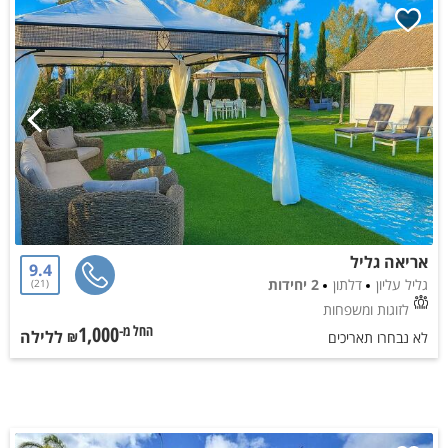
אריאה גליל
9.4
גליל עליון
דלתון
2 יחידות
21
לזוגות ומשפחות
1,000
ללילה
החל מ-₪
לא נבחרו תאריכים