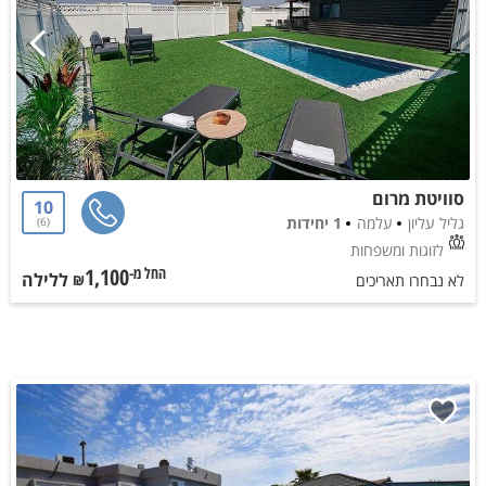
סוויטת מרום
10
גליל עליון
עלמה
1 יחידות
6
לזוגות ומשפחות
1,100
ללילה
החל מ-₪
לא נבחרו תאריכים