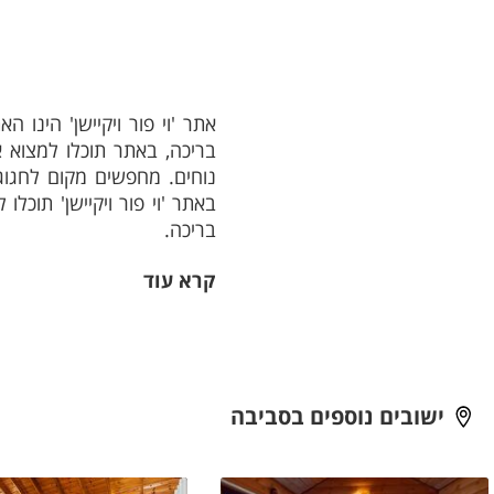
אתר 'וי פור ויקיישן' הינו
בריכה, באתר תוכלו למצוא א
נוחים. מחפשים מקום לחגוג 
באתר 'וי פור ויקיישן' תוכל
בריכה.
קרא עוד
לקבלת שירות מהיר והכוונה 
מגלריית תמונות ומידע נרחב א
החלטתם לשכור לופט לאירוע
בחשבון מספר נקודות כמו למשל
ישובים נוספים בסביבה
בנושא, ניתן להזמין חופשה 
אתרי נופש לכל אירוע.