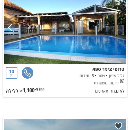
טרופי צימר ספא
10
גליל עליון
שזור
5 יחידות
3
לזוגות ומשפחות
1,100
ללילה
החל מ-₪
לא נבחרו תאריכים