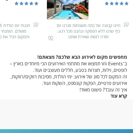
היינו קבוצה של כמה משפחות סגרנו יום
כיף שרנו ללא הפסקה ונהננו מכל רגע.
תודה לצוות שאירח אותנו
והמקום הכיל את כו
שיגע את כולם ואפ
עשו אווירה של מו
השירות מהיר ונע
מחפשים מקום לאירוע הבא שלכם? מצאתם!
המסיבה הכי ט
ב־Vii Events תמצאו את מתחמי האירועים הכי מיוחדים בארץ –
לופטים, וילות, חצרות בטבע, חללים מעוצבים ועוד.
זה המקום לכל סוג של אירוע: ימי הולדת, מסיבות רווקים/רווקות,
אירועים פרטיים, הפקות קונספט, השקות ועוד.
איך זה עובד? פשוט מאוד!
קרא עוד
מחפשים לפי אזור, בודקים זמינות, מדפדפים בין תמונות, בוחנים
פרטים כמו גודל המתחם, מערכות תאורה וסאונד, בריכה, רחבת
ריקודים ועוד – ובכמה קליקים סוגרים תאריך ויוצאים לחגוג.
למה דווקא אצלנו?
כי אצלנו תמצאו את כל מה שצריך במקום אחד – נוחות, מידע
עדכני, סרטונים אמיתיים מהשטח, והכי חשוב: השראה לאירוע