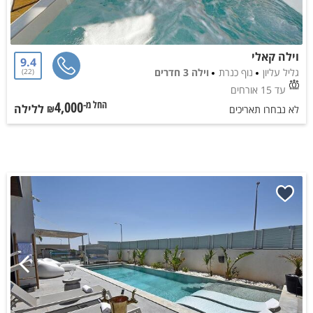
וילה קאלי
9.4
גליל עליון
נוף כנרת
וילה 3 חדרים
22
עד 15 אורחים
4,000
ללילה
החל מ-₪
לא נבחרו תאריכים