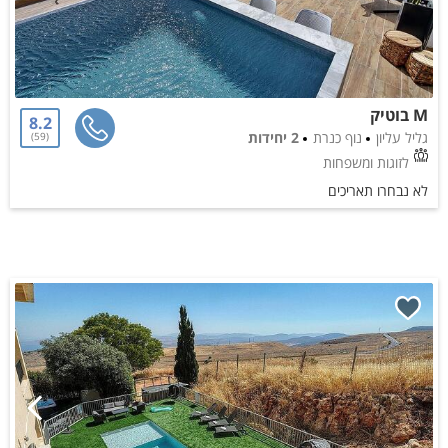
M בוטיק
8.2
גליל עליון
נוף כנרת
2 יחידות
59
לזוגות ומשפחות
לא נבחרו תאריכים