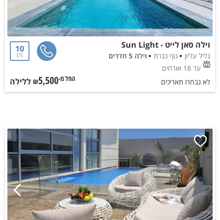
וילה סאן לייט - Sun Light
10
גליל עליון
נוף כנרת
וילה 5 חדרים
7
עד 18 אורחים
5,500
ללילה
החל מ-₪
לא נבחרו תאריכים