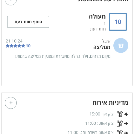
מסך טלויזיה LCD
פינת אוכל
סלון מעוצב
אי + כסאות
מעולה
10
הוסף חוות דעת
מקרר יינות
1
חוות דעת
שובל
21.10.24
קהל יעד
ש
10
ממליצה
משפחות
זוגות
מקום מדהים, וילה גדולה מאובזרת ומפנקת ממליצה ברמות!
קבוצות
מטבח מאובזר
מיקרוגל
מתקן מים
מדיניות אירוח
מקרר
מקפיא
כלי אוכל והגשה
כיור
צ'ק אין:
15:00
2 תנורי אפייה
כיריים גז
צ'ק אאוט:
11:00
צ'ק אאוט בשבת וחג:
11:00