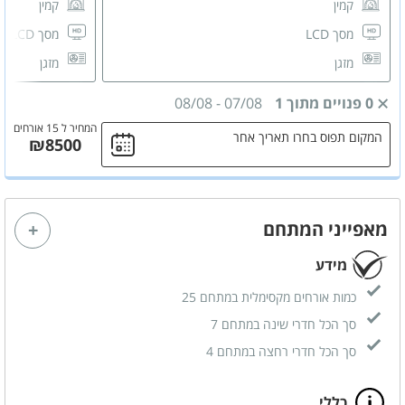
קמין
קמין
מסך LCD
מסך LCD
מזגן
מזגן
פינת ישיבה
פינת ישיבה
0 פנויים מתוך 1
07/08
-
08/08
שידות לאחסון
שידות לאחס
המחיר ל 15 אורחים
המקום תפוס בחרו תאריך אחר
₪8500
חדר רחצה פרטי
חדר רחצה 
מאפייני המתחם
מידע
כמות אורחים מקסימלית במתחם 25
סך הכל חדרי שינה במתחם 7
סך הכל חדרי רחצה במתחם 4
כללי