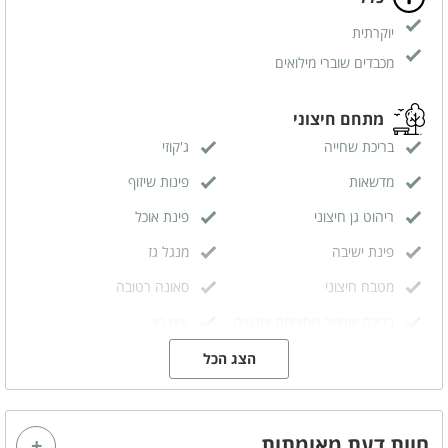
יוקרתית
מכבדים שוברי מילואים
מתחם חיצוני
בריכת שחייה
ג'קוזי
מדשאות
פינות שיזוף
ריהוט גן חיצוני
פינת אוכל
פינת ישיבה
מנגל גז
מטבח חיצוני
סאונה רטובה
בריכת שחייה מחוממת ומקורה
עצי נוי
הצג הכל
מתחם פנימי
מטבח מאובזר
מזגן
חוות דעת מאומתות