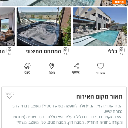
תמונות
כללי
המתחם החיצוני
המ
16
14
17
שיתוף
מפה
ניווט
אהבתי
קרא עוד
תאור מקום האירוח
הכירו את וילה אל הנוף! וילה לחופשה בשיא הסטייל! מעוצבת ברמה הכי
גבוהה שיש.
היא ממוקמת בנוף כנרת בגליל העליון והיא כוללת בריכת שחייה (מחוממת
ומקורה בחודשי החורף) , מטבח חוץ, מטבח פנים, סלון מעוצב, משחקי
שולחן, ג'קוזי ספא גדול, סאונה רטובה ועוד...