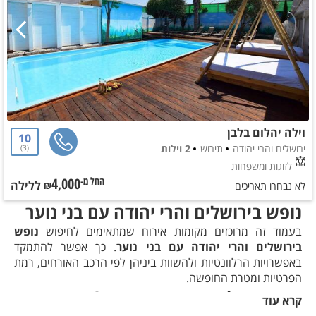
וילה יהלום בלבן
10
ירושלים והרי יהודה
תירוש
2 וילות
3
לזוגות ומשפחות
4,000
ללילה
החל מ-₪
לא נבחרו תאריכים
נופש בירושלים והרי יהודה עם בני נוער
בעמוד זה מרוכזים מקומות אירוח שמתאימים לחיפוש
נופש
בירושלים והרי יהודה עם בני נוער
. כך אפשר להתמקד
באפשרויות הרלוונטיות ולהשוות ביניהן לפי הרכב האורחים, רמת
הפרטיות ומטרת החופשה.
מה כדאי לבדוק בחיפוש הזה?
קרא עוד