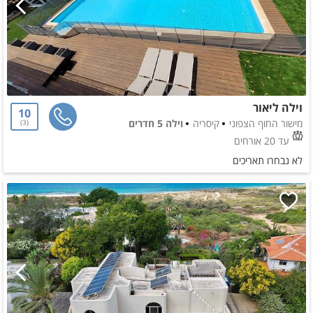
וילה ליאור
10
מישור החוף הצפוני
קיסריה
וילה 5 חדרים
3
עד 20 אורחים
לא נבחרו תאריכים