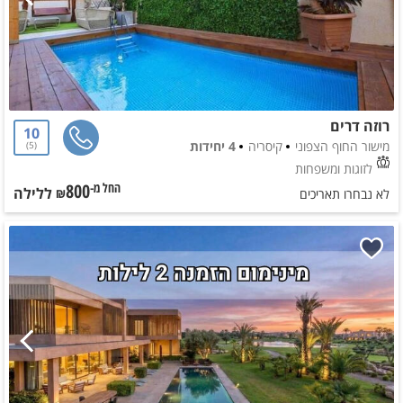
רוזה דרים
10
מישור החוף הצפוני
קיסריה
4 יחידות
5
לזוגות ומשפחות
800
ללילה
החל מ-₪
לא נבחרו תאריכים