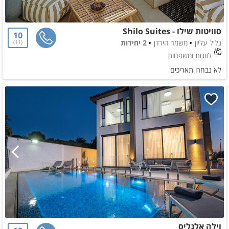
סוויטות שילו - Shilo Suites
10
גליל עליון
משמר הירדן
2 יחידות
11
לזוגות ומשפחות
לא נבחרו תאריכים
וילה אלגליס