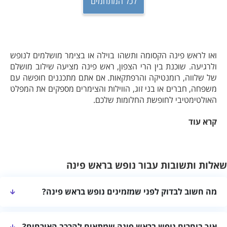
לכל המתחמים
ואו לראש פינה הקסומה ותשהו בוילה או בצימר מושלמים לנופש
ולרגיעה. שוכנת בין הרי הצפון, ראש פינה מציעה שילוב מושלם
של שלווה, רומנטיקה והרפתקאות. אם אתם מתכננים חופשה עם
משפחה, חברים או בני זוג, הווילות והצימרים מספקים את המפלט
האולטימטיבי לחופשת החלומות שלכם.
קרא עוד
כל יחידת אירוח מעוצבת בקפידה, עם אזורי מגורים מרווחים, חדרי
שינה נעימים וגינות או מרפסות פרטיות בהן תוכלו להירגע ולספוג
את האווירה השלווה.
שאלות ותשובות עבור נופש בראש פינה
מה חשוב לבדוק לפני שמזמינים נופש בראש פינה?
כדאי לבדוק את חלוקת החדרים, רמת הפרטיות, המתקנים, הגישה
איך בוחרים נופש בראש פינה שמתאים להרכב האורחים?