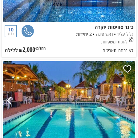
כינר סוויטות יוקרה
10
גליל עליון
ראש פינה
2 יחידות
15
לזוגות ומשפחות
2,000
ללילה
החל מ-₪
לא נבחרו תאריכים