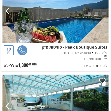
Peak Boutique Suites - סוויטות פיק
10
גליל עליון
ספסופה
4 יחידות
6
לזוגות ומשפחות
1,300
ללילה
החל מ-₪
לא נבחרו תאריכים