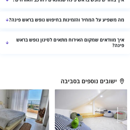
למקום וההתאמה להרכב האורחים ולתכנית החופשה. מומלץ לקרוא את
פרטי מקום האירוח ולאמת זמינות, מחיר, שעות כניסה ויציאה ומדיניות
מומלץ להתאים את מספר החדרים והמיטות למספר האורחים, לבדוק
ביטול לפני אישור ההזמנה.
מה משפיע על המחיר והזמינות בחיפוש נופש בראש פינה?
פרטיות ומרחבים משותפים ולוודא התאמה לילדים, לזוגות או לקבוצה לפי
הצורך. כל מקום מציע חלוקה ותנאים שונים.
המחיר והזמינות עשויים להשתנות לפי התאריכים, אורך השהייה, מספר
איך מוודאים שמקום האירוח מתאים לסינון נופש בראש
האורחים, עונתיות, מתקנים ושירותים כלולים. יש לבדוק את המחיר
פינה?
המעודכן ואת תנאי ההזמנה בעמוד של מקום האירוח.
הסינון מרכז אפשרויות רלוונטיות, אך המידע והתנאים עשויים להשתנות.
מומלץ לפתוח את העמוד של כל מקום, לבדוק את המתקנים וההגבלות
ולקבל אישור ישיר לפרטים החשובים לפני ההזמנה.
ישובים נוספים בסביבה