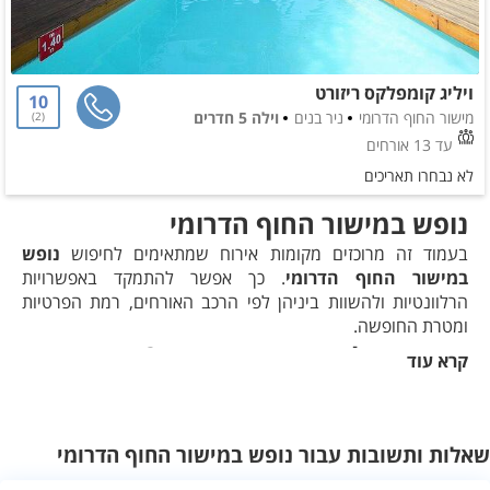
ויליג קומפלקס ריזורט
10
מישור החוף הדרומי
ניר בנים
וילה 5 חדרים
2
עד 13 אורחים
לא נבחרו תאריכים
נופש במישור החוף הדרומי
בעמוד זה מרוכזים מקומות אירוח שמתאימים לחיפוש
נופש
במישור החוף הדרומי
. כך אפשר להתמקד באפשרויות
הרלוונטיות ולהשוות ביניהן לפי הרכב האורחים, רמת הפרטיות
ומטרת החופשה.
מה כדאי לבדוק בחיפוש הזה?
קרא עוד
כדאי להתאים את הבחירה להרכב האורחים, לסגנון החופשה
ולרמת הפרטיות הרצויה. מומלץ לבדוק את חלוקת החדרים,
המתקנים, הגישה למקום והמרחק מנקודות עניין שמתאימות
שאלות ותשובות עבור נופש במישור החוף הדרומי
לתכנית החופשה.
איך לבחור מקום אירוח מתאים?