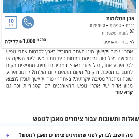
אבן החלומות
10
כנרת
טפחות
2 יחידות
7
לזוגות ומשפחות
1,000
ללילה
החל מ-₪
לא נבחרו תאריכים
אתר 'וי פור ויקיישן' הינו האתר המוביל בארץ לפרסום אתרי נופש
וחופשה מכל סוג, וביניהם בתחום : יחידות נופש, לימי השקה או
לכל אירוע אחר, בכל איזור בארץ ובמחירים נוחים. מחפשים מקום
לחגוג בו מסיבת רווקים? מקום מתאים ליום הולדת? לחגוג אירוע
שונה ומהנה? מסיבה יוקרתית? באתר 'וי פור ויקיישן' תוכלו למצוא
מגוון אדיר של אתרי נופש המאורגנים לפי קטגוריות וכך גם
קרא עוד
בתחום: יחידות נופש.
לקבלת שירות מהיר והכוונה חינם כנסו כבר עכשיו לאתר 'וי פור
ויקיישן', בחרו לכם את מקום החופשה המתאים והתרשמו מגלריית
שאלות ותשובות עבור צימרים מאבן לנופש
תמונות ומידע נרחב אודותיו.
החלטתם לשכור לופט לאירוע או מטרה מסוימת? חשוב שתדעו כי
מה חשוב לבדוק לפני שמזמינים צימרים מאבן לנופש?