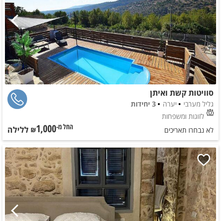
סוויטות קשת ואיתן
גליל מערבי
יערה
3 יחידות
לזוגות ומשפחות
1,000
ללילה
החל מ-₪
לא נבחרו תאריכים