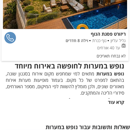
ריזורט פסגת הנוף
גליל עליון
נוף כנרת
וילה 8 חדרים
עד 40 אורחים
לא נבחרו תאריכים
נופש במערות לחופשה באירוח מיוחד
נופש במערות
מתאים למי שמחפש מקום אירוח בסגנון שונה,
בהתאם למפרט של כל מקום. בעמוד מופיעות מערות אירוח
מאזורים שונים, ולכן מומלץ להשוות לפי המיקום, מספר האורחים,
סידורי הלינה והמתקנים.
איך לבחור מערה לנופש
קרא עוד
התחילו באזור הרצוי ובהרכב האורחים. בדקו בכרטיס המקום כמה
אנשים אפשר לארח, אילו אזורי שינה קיימים ומהי הכתובת
המדויקת.
שאלות ותשובות עבור נופש במערות
המתקנים משתנים בין המקומות. ג'קוזי, בריכה, מטבח, חצר או