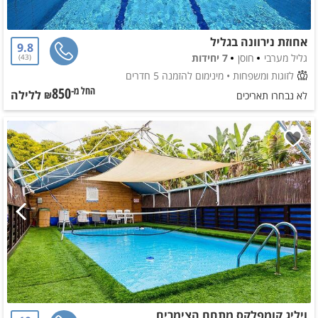
אחוזת נירוונה בגליל
9.8
גליל מערבי
חוסן
7 יחידות
43
לזוגות ומשפחות
• מינימום להזמנה 5 חדרים
850
ללילה
החל מ-₪
לא נבחרו תאריכים
ויליג קומפלקס מתחם הצימרים