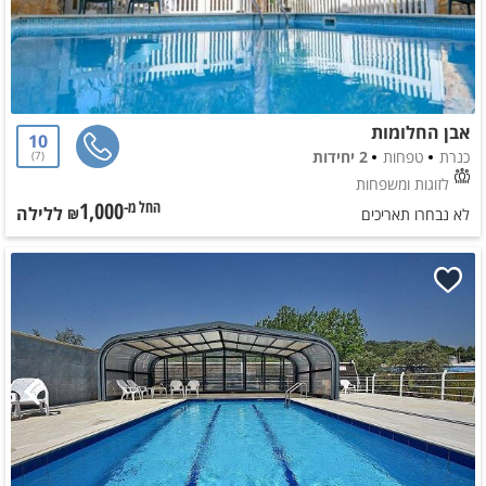
אבן החלומות
10
כנרת
טפחות
2 יחידות
7
לזוגות ומשפחות
1,000
ללילה
החל מ-₪
לא נבחרו תאריכים