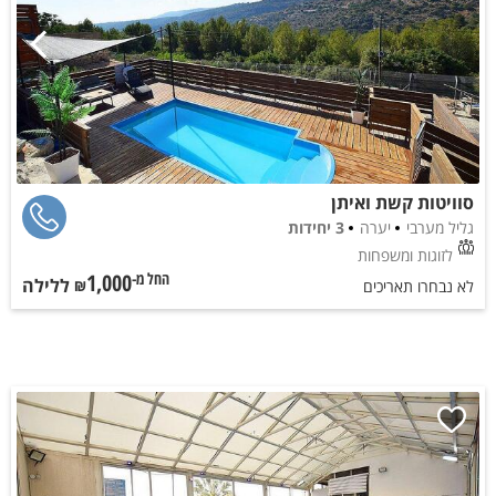
סוויטות קשת ואיתן
גליל מערבי
יערה
3 יחידות
לזוגות ומשפחות
1,000
ללילה
החל מ-₪
לא נבחרו תאריכים