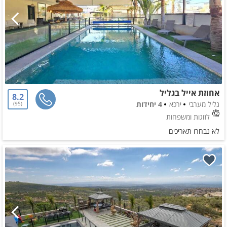
אחוזת אייל בגליל
8.2
גליל מערבי
ירכא
4 יחידות
95
לזוגות ומשפחות
לא נבחרו תאריכים