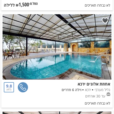
1,500
ללילה
החל מ-₪
לא נבחרו תאריכים
אחוזת אלונים ירכא
9.8
גליל מערבי
ירכא
וילה 6 חדרים
47
עד 30 אורחים
לא נבחרו תאריכים