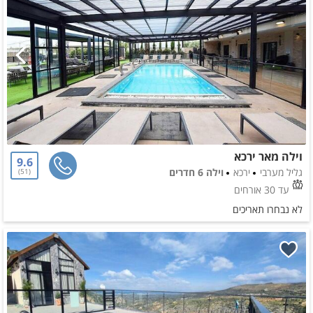
וילה מאר ירכא
9.6
גליל מערבי
ירכא
וילה 6 חדרים
51
עד 30 אורחים
לא נבחרו תאריכים