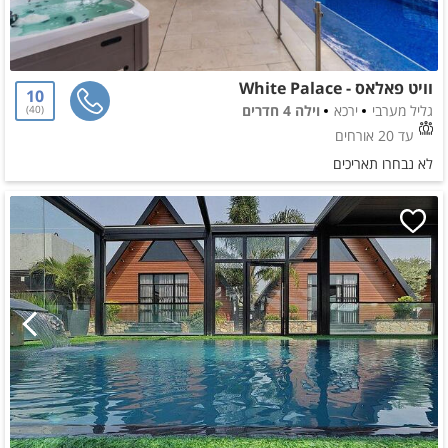
וויט פאלאס - White Palace
10
גליל מערבי
ירכא
וילה 4 חדרים
40
עד 20 אורחים
לא נבחרו תאריכים