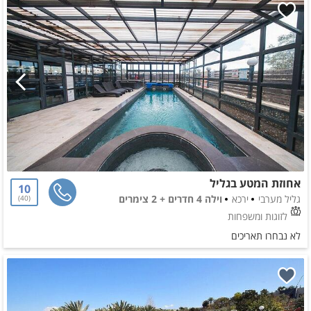
אחוזת המטע בגליל
10
גליל מערבי
ירכא
וילה 4 חדרים + 2 צימרים
40
לזוגות ומשפחות
לא נבחרו תאריכים