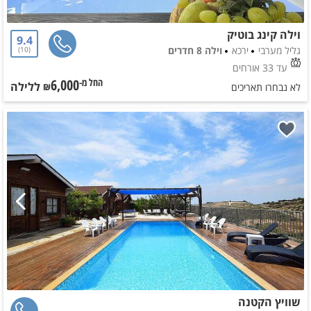
וילה קינג בוטיק
9.4
גליל מערבי
ירכא
וילה 8 חדרים
10
עד 33 אורחים
6,000
ללילה
החל מ-₪
לא נבחרו תאריכים
שוויץ הקטנה