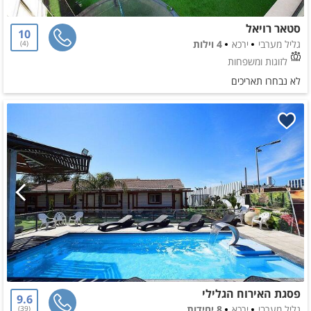
סטאר רויאל
10
גליל מערבי
ירכא
4 וילות
4
לזוגות ומשפחות
לא נבחרו תאריכים
פסגת האירוח הגלילי
9.6
גליל מערבי
ירכא
8 יחידות
39