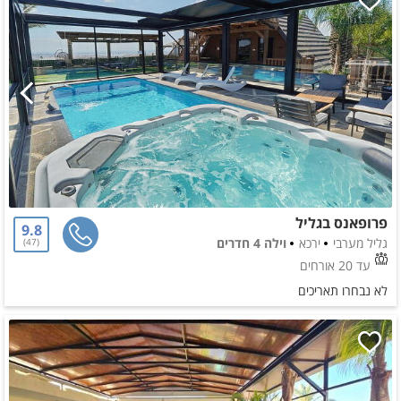
פרופאנס בגליל
9.8
גליל מערבי
ירכא
וילה 4 חדרים
47
עד 20 אורחים
לא נבחרו תאריכים