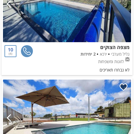
מצפה הצוקים
10
גליל מערבי
ירכא
2 יחידות
4
לזוגות ומשפחות
לא נבחרו תאריכים