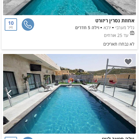
אחוזת נסרין ריזורט
10
גליל מערבי
ירכא
וילה 5 חדרים
4
עד 25 אורחים
לא נבחרו תאריכים
וילה סטאר לייט