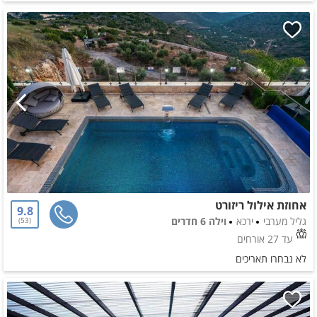
אחוזת אילול ריזורט
9.8
גליל מערבי
ירכא
וילה 6 חדרים
53
עד 27 אורחים
לא נבחרו תאריכים