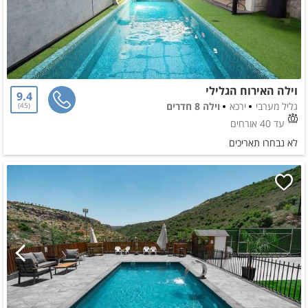
וילה האירוח הגלילי
9.4
גליל מערבי
ירכא
וילה 8 חדרים
45
עד 40 אורחים
לא נבחרו תאריכים