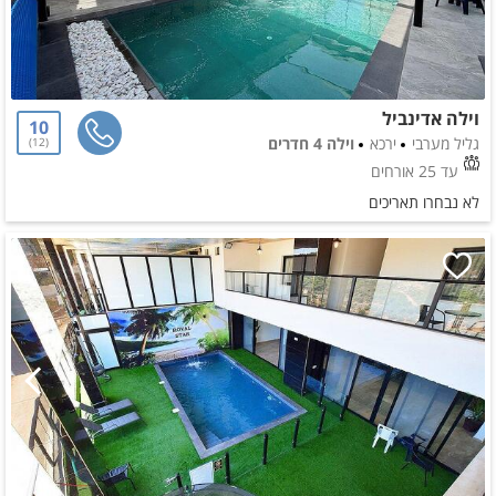
וילה אדינביל
10
גליל מערבי
ירכא
וילה 4 חדרים
12
עד 25 אורחים
לא נבחרו תאריכים