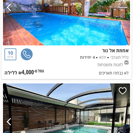
אחוזת אל נור
10
גליל מערבי
ירכא
4 יחידות
11
לזוגות ומשפחות
4,000
ללילה
החל מ-₪
לא נבחרו תאריכים