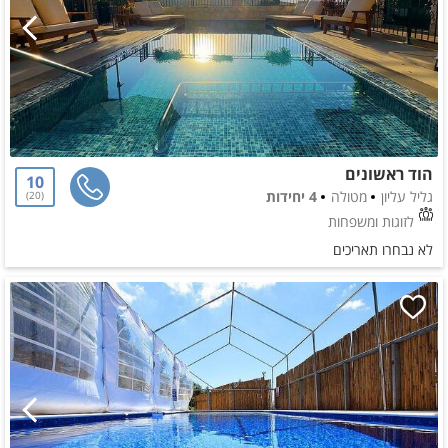
הוד ראשונים
10
גליל עליון
מטולה
4 יחידות
20
לזוגות ומשפחות
לא נבחרו תאריכים