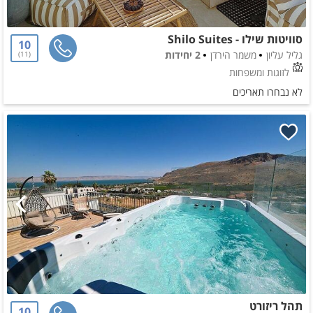
סוויטות שילו - Shilo Suites
10
גליל עליון
משמר הירדן
2 יחידות
11
לזוגות ומשפחות
לא נבחרו תאריכים
תהל ריזורט
10