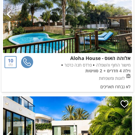
אלוהה האוס - Aloha House
10
מישור החוף והשפלה
פרדס חנה כרכור
1
וילה 4 חדרים + 2 סוויטות
לזוגות ומשפחות
לא נבחרו תאריכים