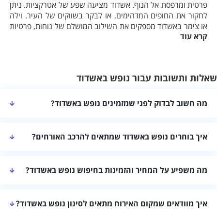
פרטית ומרפסת אל הנוף. אשדוד מציעה שפע של אטרקציות. ניתן
לחקור את החופים המדהימים, או לבקר בשווקים של העיר. וילה
או צימר באשדוד מספקים את השילוב המושלם של נוחות, פרטיות
קרא עוד
ובילוי לחופשה בלתי נשכחת. הזמינו את שהותכם עוד היום ותצרו
זיכרונות לכל החיים.
שאלות ותשובות עבור נופש באשדוד
מה חשוב לבדוק לפני שמזמינים נופש באשדוד?
כדאי לבדוק את חלוקת החדרים, רמת הפרטיות, המתקנים, הגישה
איך בוחרים נופש באשדוד שמתאים להרכב האורחים?
למקום וההתאמה להרכב האורחים ולתכנית החופשה. מומלץ לקרוא את
פרטי מקום האירוח ולאמת זמינות, מחיר, שעות כניסה ויציאה ומדיניות
מומלץ להתאים את מספר החדרים והמיטות למספר האורחים, לבדוק
ביטול לפני אישור ההזמנה.
מה משפיע על המחיר והזמינות בחיפוש נופש באשדוד?
פרטיות ומרחבים משותפים ולוודא התאמה לילדים, לזוגות או לקבוצה לפי
הצורך. כל מקום מציע חלוקה ותנאים שונים.
המחיר והזמינות עשויים להשתנות לפי התאריכים, אורך השהייה, מספר
איך מוודאים שמקום האירוח מתאים לסינון נופש באשדוד?
האורחים, עונתיות, מתקנים ושירותים כלולים. יש לבדוק את המחיר