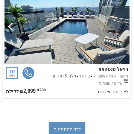
רויאל פנטהאוז
10
מישור החוף והשפלה
בת ים
וילה 5 חדרים
56
עד 18 אורחים
2,999
ללילה
החל מ-₪
לא נבחרו תאריכים
לכל המתחמים