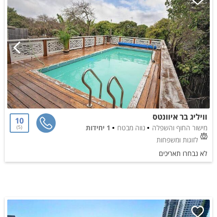
וויליג בר איוונטס
10
מישור החוף והשפלה
נווה מבטח
1 יחידות
5
לזוגות ומשפחות
לא נבחרו תאריכים