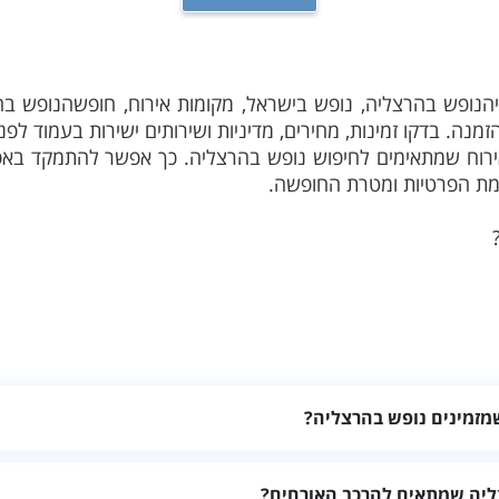
נופש בהרצליה, נופש בישראל, מקומות אירוח, חופשהנופש בהר
מנה. בדקו זמינות, מחירים, מדיניות ושירותים ישירות בעמוד לפ
ירוח שמתאימים לחיפוש נופש בהרצליה. כך אפשר להתמקד באפש
רמת הפרטיות ומטרת החופשה.
רכב האורחים, לסגנון החופשה ולרמת הפרטיות הרצויה. מומלץ
רחק מנקודות עניין שמתאימות לתכנית החופשה.
ם?
ק את מספר האורחים שהמקום יכול לארח, חלוקת החדרים והמיטו
 לקבוצה. חשוב לעיין בפרטי כל מקום, משום שהסינון מציג התאמה
מזמינים נופש בהרצליה?
ים, רמת הפרטיות, המתקנים, הגישה למקום וההתאמה להרכב האורחים 
ה?
צליה שמתאים להרכב האורחים?
ולאמת זמינות, מחיר, שעות כניסה ויציאה ומדיניות ביטול לפני אישור ה