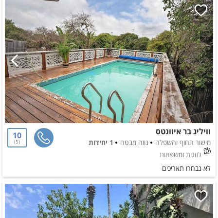
וויליג בר איוונטס
10
מישור החוף והשפלה
נווה מבטח
1 יחידות
5
לזוגות ומשפחות
לא נבחרו תאריכים