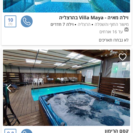
וילה מאיה - Villa Maya בהרצליה
10
מישור החוף והשפלה
הרצליה
וילה 7 חדרים
1
עד 16 אורחים
לא נבחרו תאריכים
קסם הרימון