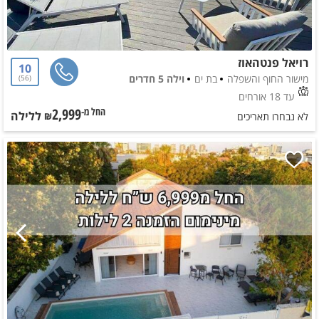
רויאל פנטהאוז
10
מישור החוף והשפלה
בת ים
וילה 5 חדרים
56
עד 18 אורחים
2,999
ללילה
החל מ-₪
לא נבחרו תאריכים