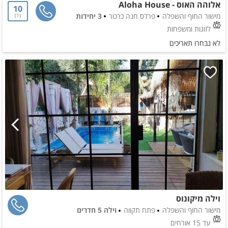
אלוהה האוס - Aloha House
10
מישור החוף והשפלה
פרדס חנה כרכור
3 יחידות
1
לזוגות ומשפחות
לא נבחרו תאריכים
וילה מיקונוס
מישור החוף והשפלה
פתח תקווה
וילה 5 חדרים
עד 15 אורחים