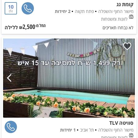
קומת גג
10
מישור החוף והשפלה
פתח תקווה
2 יחידות
5
לזוגות ומשפחות
2,500
ללילה
החל מ-₪
לא נבחרו תאריכים
סוויטה TLV
מישור החוף והשפלה
תל אביב
1 יחידות
לזוגות ומשפחות