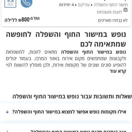
9.8
מישור החוף והשפלה
עזריקם
4 יחידות
52
לזוגות ומשפחות
800
ללילה
החל מ-₪
לא נבחרו תאריכים
נופש במישור החוף והשפלה לחופשה
שמתאימה לכם
נופש במישור החוף והשפלה
מתאים לזוגות, למשפחות
ולקבוצות שמחפשים מקום אירוח באזור המרכז. בעמוד יכולים
להופיע סוגים שונים של מקומות אירוח, ולכן מומלץ להשוות לפי
קרא עוד
היישוב, מספר האורחים, סידורי הלינה והמתקנים.
איך לבחור מקום נופש באזור
התחילו בהרכב האורחים וביישוב שמתאים לתוכניות שלכם. האזור
כולל ערים ויישובים שונים, ולכן חשוב לפתוח את כרטיס המקום
שאלות ותשובות עבור נופש במישור החוף והשפלה
ולבדוק את הכתובת המדויקת ואת דרכי ההגעה.
בדקו גם אילו מתקנים כלולים. בריכה, ג'קוזי, מטבח, חצר או
אילו מקומות נופש אפשר למצוא במישור החוף והשפלה?
התאמה לילדים אינם קיימים בכל מקום. אשרו מול המארחים כל
פרט שחשוב לכם לפני ההזמנה.
בעמוד יכולים להופיע סוגים שונים של מקומות אירוח בהתאם לתוצאות
מה חשוב לבדוק לפני הזמנה