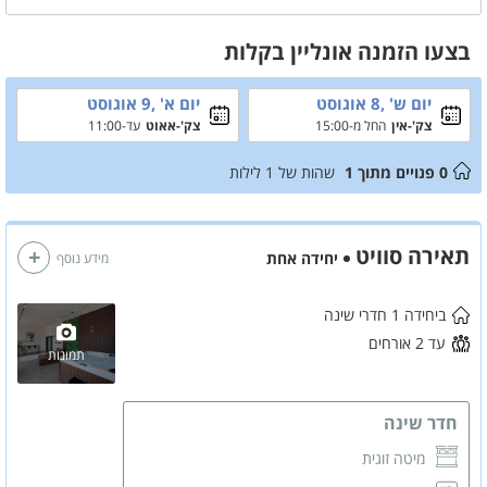
חופשה שקטה, רומנטית ויוקרתית בצפון.
בצעו הזמנה אונליין בקלות
יום ש' ,8 אוגוסט
יום א' ,9 אוגוסט
צק'-אין
החל מ-15:00
צק'-אאוט
עד-11:00
0
פנויים מתוך
1
שהות של
1
לילות
תאירה סוויט
יחידה אחת
מידע נוסף
ביחידה 1 חדרי שינה
עד 2 אורחים
תמונות
חדר שינה
מיטה זוגית