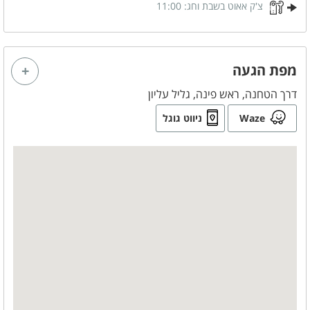
צ'ק אאוט בשבת וחג:
11:00
מיחם
בסביבת המקום
מפת הגעה
בית כנסת
דרך הטחנה, ראש פינה, גליל עליון
כלול באירוח
Waze
ניווט גוגל
תה
סוכר
קפה
קפסולות קפה
כיבוד קל
ניתן להזמין
א. בוקר מפנקת
טיפולי ספא
מגשי פירות
שף פרטי
עיצוב בלונים
בקבוקי יין