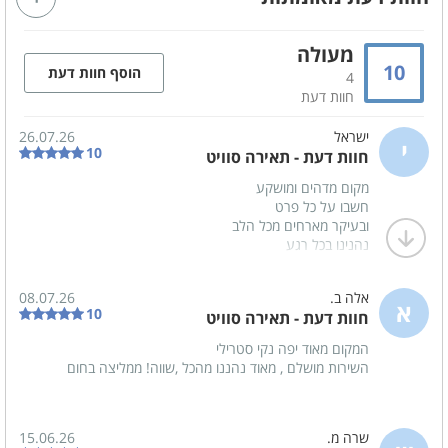
מזגן
מסך טלויזיה LCD
מעולה
אינטרנט אלחוטי (WI-FI)
חדר רחצה
10
הוסף חוות דעת
4
מכונת אספרסו
ג'קוזי גדול
חוות דעת
חדר התארגנות
ישראל
26.07.26
י
10
חוות דעת - תאירה סוויט
מקום מדהים ומושקע
קהל יעד
חשבו על כל פרט
זוגות
סוויטה לזוגות בלבד
ובעיקר מארחים מכל הלב
נהנינו בכל רגע
הצעות נישואין
ציבור דתי
ממליץ בחום
התארגנות כלה
אלה ב.
08.07.26
א
10
חוות דעת - תאירה סוויט
המקום מאוד יפה נקי סטרילי
מטבח מאובזר
השירות מושלם , מאוד נהננו מהכל ,שווה! ממליצה בחום
מיקרוגל
מתקן מים
תנור אפייה
מקפיא
שרה מ.
15.06.26