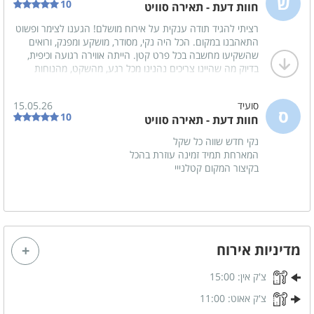
ש
10
מכונת אספרסו
כלי אוכל והגשה
חוות דעת - תאירה סוויט
רציתי להגיד תודה ענקית על אירוח מושלם! הגענו לצימר ופשוט
סכו"ם
פינת קפה
התאהבנו במקום. הכל היה נקי, מסודר, מושקע ומפנק, ורואים
בר עם כסאות
שהשקיעו מחשבה בכל פרט קטן. הייתה אווירה רגועה וכיפית,
בדיוק מה שהיינו צריכים נהנינו מכל רגע, מהשקט, מהנוחות
ומהיחס החם והנעים שקיבלנו. באמת שאין לנו מילה אחת רעה
להגיד, רק מחמאות. תודה על חוויה מהממת ועל זיכרונות יפים,
נוף
סועיד
15.05.26
אין ספק ותודה לתאיר אישה מיוחדת עם לב ענק אין לי ספק
ס
10
חוות דעת - תאירה סוויט
שנמליץ עליכם לכל מי שאנחנו מכירים ונשמח לחזור שוב בעתיד
נוף גלילי משגע
❤️?�
נקי חדש שווה כל שקל
נוף מרהיב
המארחת תמיד זמינה עוזרת בהכל
בקיצור המקום קטלנייי
חדרי הרחצה
מקלחון
מגבות רחצה
סבונים
חלוקים
מדיניות אירוח
צ'ק אין:
15:00
לציבור הדתי
צ'ק אאוט:
11:00
פלטה