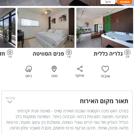
תמונות
וידאו
גלריה כללית
פנים הסוויטה
חדר
14
14
29
שיתוף
מפה
ניווט
אהבתי
קרא עוד
תאור מקום האירוח
במרכז ראש פינה הקסומה שוכנת תאירה סוויט - סוויטה זוגית יוקרתית
המציעה חופשה רומנטית ברמה הגבוהה ביותר. הסוויטה ממוקמת בלב
הגליל העליון מול נופי הרים עוצרי נשימה, ומשלבת בין עיצוב מוקפד, פרטיות
מלאה ופינוק אמיתי. תיהנו מג'קוזי פרטי מחומם, מטבח מאובזר וסלון מרווח,
לצד חדר שינה אינטימי ומעוצב. זהו המקום המושלם לזוגות המחפשים