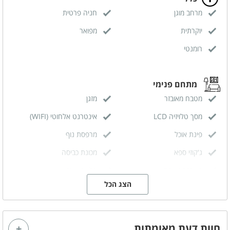
מרחב מוגן
חניה פרטית
יוקרתית
מפואר
רומנטי
מתחם פנימי
מטבח מאובזר
מזגן
מסך טלויזיה LCD
אינטרנט אלחוטי (WIFI)
פינת אוכל
מרפסת נוף
ג'קוזי ספא
מכונת כביסה
מערכת ישיבה
סלון מעוצב
הצג הכל
מפרט הצימר
מיטה זוגית
מטבחון מאובזר
חוות דעת מאומתות