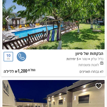
הבקתות של סיוון
10
גליל עליון
שזור
5 יחידות
5
לזוגות ומשפחות
1,200
ללילה
החל מ-₪
לא נבחרו תאריכים