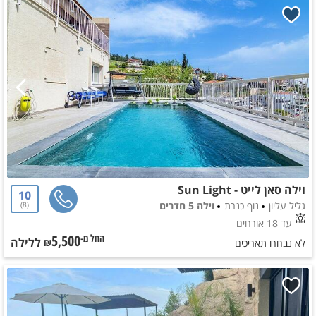
וילה סאן לייט - Sun Light
10
גליל עליון
נוף כנרת
וילה 5 חדרים
8
עד 18 אורחים
5,500
ללילה
החל מ-₪
לא נבחרו תאריכים