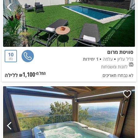
סוויטת מרום
10
גליל עליון
עלמה
1 יחידות
6
לזוגות ומשפחות
1,100
ללילה
החל מ-₪
לא נבחרו תאריכים