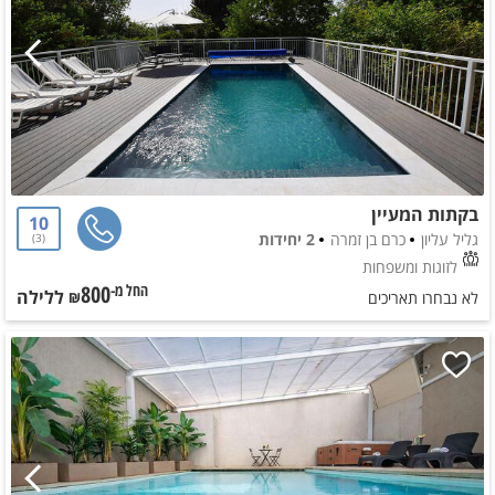
בקתות המעיין
10
גליל עליון
כרם בן זמרה
2 יחידות
3
לזוגות ומשפחות
800
ללילה
החל מ-₪
לא נבחרו תאריכים