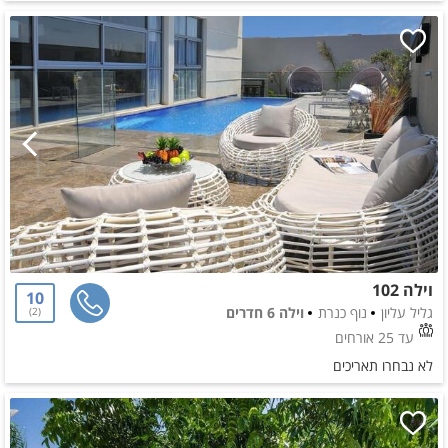
וילה 102
10
גליל עליון
נוף כנרת
וילה 6 חדרים
2
עד 25 אורחים
לא נבחרו תאריכים