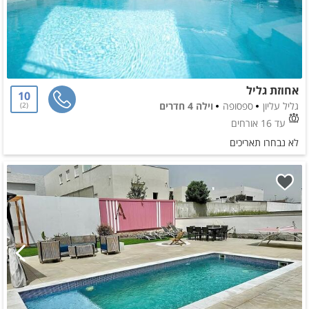
אחוזת גליל
10
גליל עליון
ספסופה
וילה 4 חדרים
2
עד 16 אורחים
לא נבחרו תאריכים