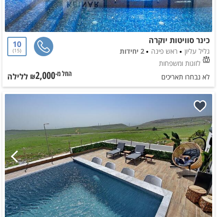
כינר סוויטות יוקרה
10
גליל עליון
ראש פינה
2 יחידות
15
לזוגות ומשפחות
2,000
ללילה
החל מ-₪
לא נבחרו תאריכים