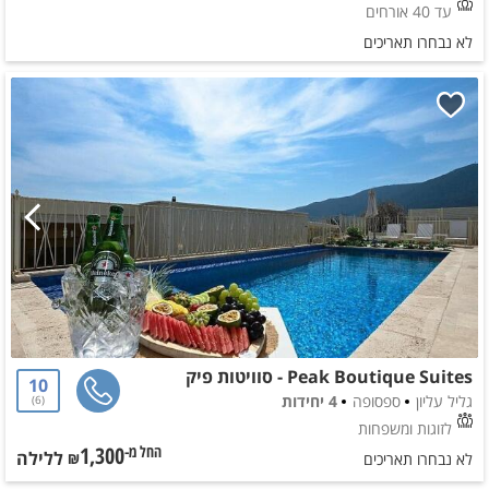
עד 40 אורחים
לא נבחרו תאריכים
Peak Boutique Suites - סוויטות פיק
10
גליל עליון
ספסופה
4 יחידות
6
לזוגות ומשפחות
1,300
ללילה
החל מ-₪
לא נבחרו תאריכים