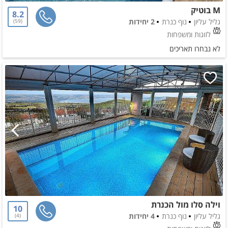
M בוטיק
8.2
גליל עליון
נוף כנרת
2 יחידות
59
לזוגות ומשפחות
לא נבחרו תאריכים
וילה סלו מול הכנרת
10
גליל עליון
נוף כנרת
4 יחידות
4