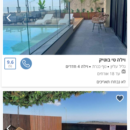
וילה טי בוטיק
9.6
גליל עליון
נוף כנרת
וילה 4 חדרים
5
עד 18 אורחים
לא נבחרו תאריכים