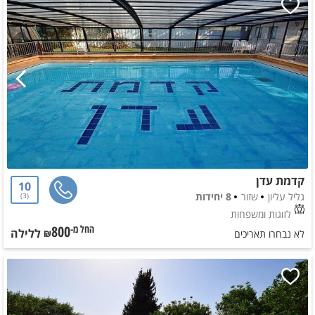
קדמת עדן
10
גליל עליון
שזור
8 יחידות
3
לזוגות ומשפחות
800
ללילה
החל מ-₪
לא נבחרו תאריכים