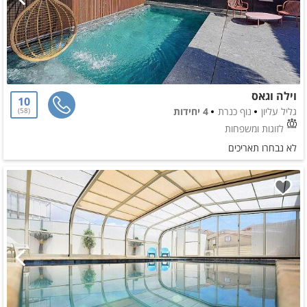
וילה וגאס
10
גליל עליון
נוף כנרת
4 יחידות
58
לזוגות ומשפחות
לא נבחרו תאריכים