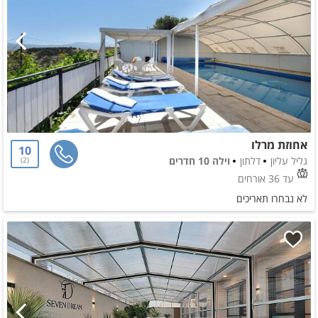
אחוזת מרלו
10
גליל עליון
דלתון
וילה 10 חדרים
2
עד 36 אורחים
לא נבחרו תאריכים