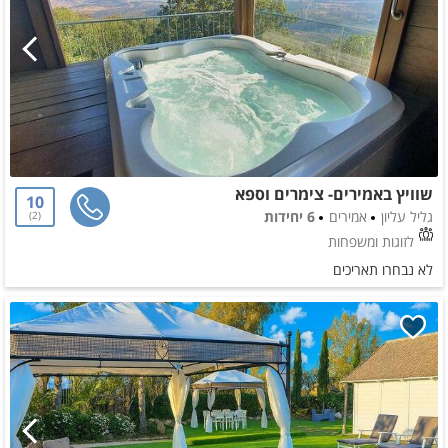
שוויץ באמירים- צימרים וספא
10
גליל עליון
אמירים
6 יחידות
2
לזוגות ומשפחות
לא נבחרו תאריכים