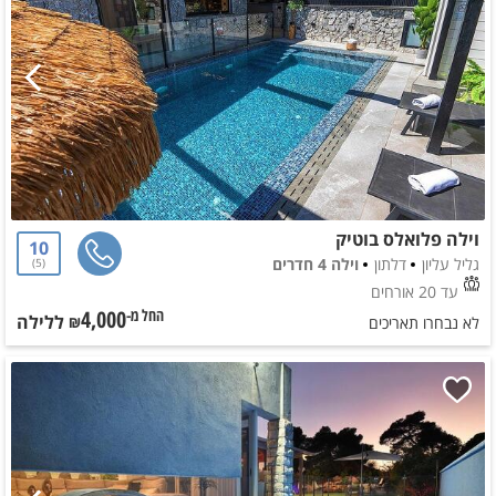
וילה פלואלס בוטיק
10
גליל עליון
דלתון
וילה 4 חדרים
5
עד 20 אורחים
4,000
ללילה
החל מ-₪
לא נבחרו תאריכים