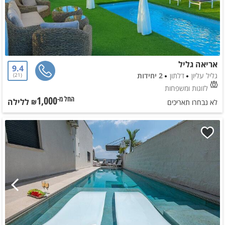
אריאה גליל
9.4
גליל עליון
דלתון
2 יחידות
21
לזוגות ומשפחות
1,000
ללילה
החל מ-₪
לא נבחרו תאריכים