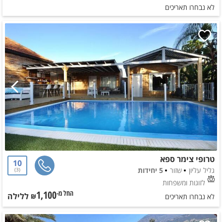
לא נבחרו תאריכים
טרופי צימר ספא
10
גליל עליון
שזור
5 יחידות
3
לזוגות ומשפחות
1,100
ללילה
החל מ-₪
לא נבחרו תאריכים