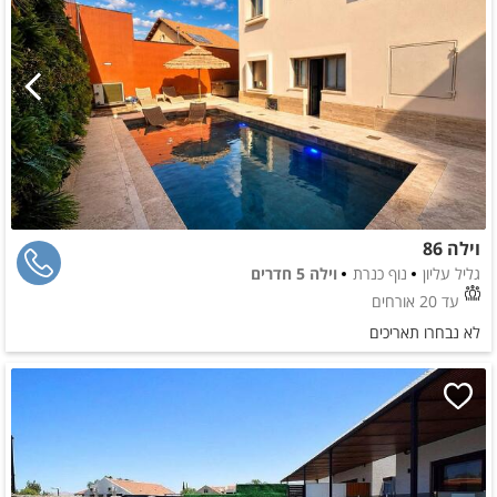
וילה 86
גליל עליון
נוף כנרת
וילה 5 חדרים
עד 20 אורחים
לא נבחרו תאריכים