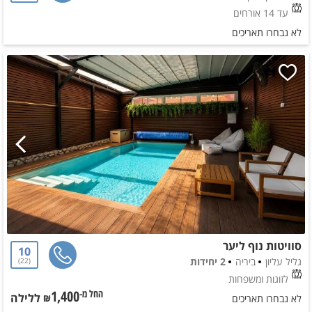
עד 14 אורחים
לא נבחרו תאריכים
סוויטות נוף ליער
10
גליל עליון
ביריה
2 יחידות
22
לזוגות ומשפחות
1,400
ללילה
החל מ-₪
לא נבחרו תאריכים