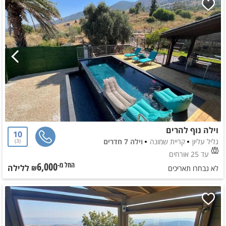
וילה נוף להרים
10
גליל עליון
קריית שמונה
וילה 7 חדרים
3
עד 25 אורחים
6,000
ללילה
החל מ-₪
לא נבחרו תאריכים