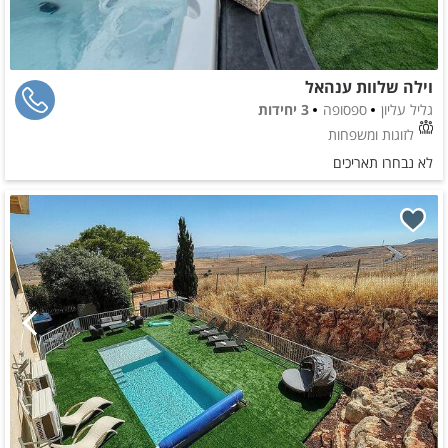
וילה שלוות ענהאל
גליל עליון
ספסופה
3 יחידות
לזוגות ומשפחות
לא נבחרו תאריכים