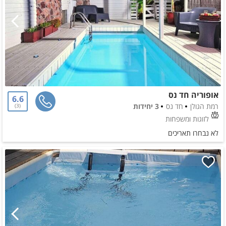
אופוריה חד נס
6.6
רמת הגולן
חד נס
3 יחידות
3
לזוגות ומשפחות
לא נבחרו תאריכים