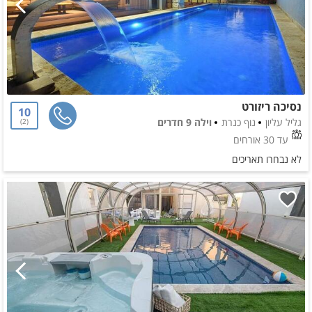
נסיכה ריזורט
10
גליל עליון
נוף כנרת
וילה 9 חדרים
2
עד 30 אורחים
לא נבחרו תאריכים