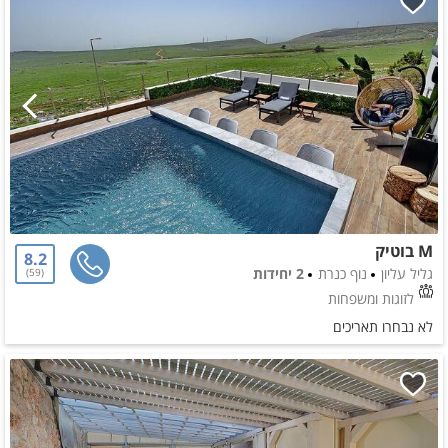
M בוטיק
8.2
גליל עליון
נוף כנרת
2 יחידות
59
לזוגות ומשפחות
לא נבחרו תאריכים