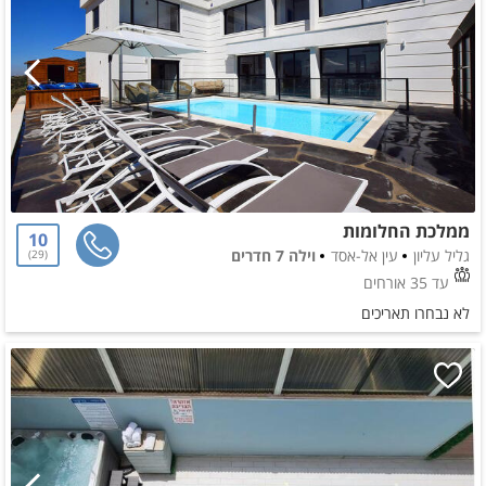
ממלכת החלומות
10
גליל עליון
עין אל-אסד
וילה 7 חדרים
29
עד 35 אורחים
לא נבחרו תאריכים