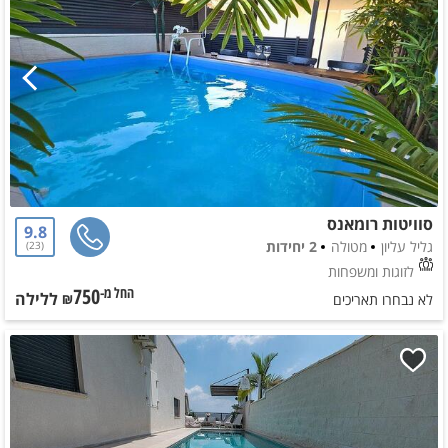
סוויטות רומאנס
9.8
גליל עליון
מטולה
2 יחידות
23
לזוגות ומשפחות
750
ללילה
החל מ-₪
לא נבחרו תאריכים