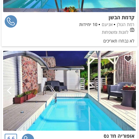
קדמת הבשן
רמת הגולן
אניעם
10 יחידות
לזוגות ומשפחות
לא נבחרו תאריכים
אופוריה חד נס
6.6