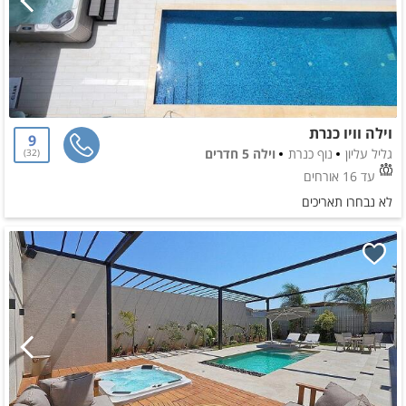
וילה וויו כנרת
9
גליל עליון
נוף כנרת
וילה 5 חדרים
32
עד 16 אורחים
לא נבחרו תאריכים