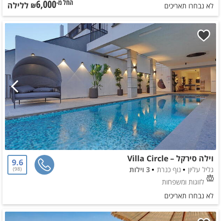
6,000
ללילה
החל מ-₪
לא נבחרו תאריכים
וילה סירקל – Villa Circle
9.6
גליל עליון
נוף כנרת
3 וילות
98
לזוגות ומשפחות
לא נבחרו תאריכים