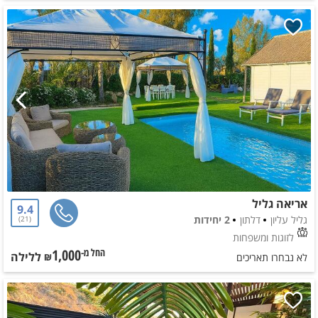
אריאה גליל
9.4
גליל עליון
דלתון
2 יחידות
21
לזוגות ומשפחות
1,000
ללילה
החל מ-₪
לא נבחרו תאריכים