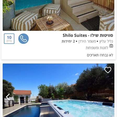
סוויטות שילו - Shilo Suites
10
גליל עליון
משמר הירדן
2 יחידות
11
לזוגות ומשפחות
לא נבחרו תאריכים