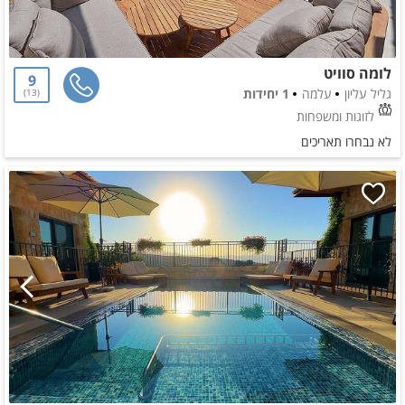
לומה סוויט
9
גליל עליון
עלמה
1 יחידות
13
לזוגות ומשפחות
לא נבחרו תאריכים