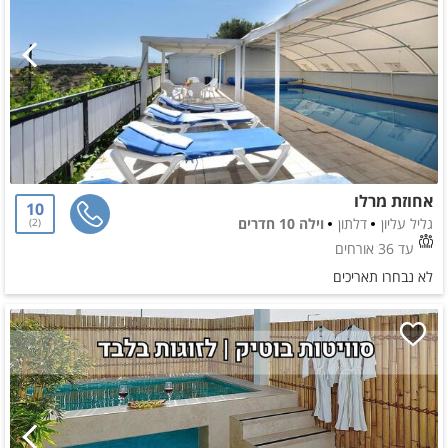
אחוזת מרלו
10
גליל עליון
דלתון
וילה 10 חדרים
2
עד 36 אורחים
לא נבחרו תאריכים