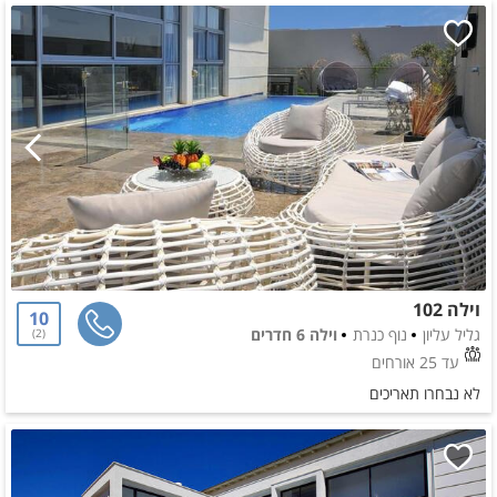
וילה 102
10
גליל עליון
נוף כנרת
וילה 6 חדרים
2
עד 25 אורחים
לא נבחרו תאריכים