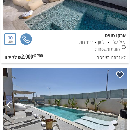
ארקו סוויט
10
גליל עליון
דלתון
1 יחידות
35
לזוגות ומשפחות
2,000
ללילה
החל מ-₪
לא נבחרו תאריכים