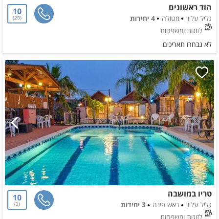
הוד ראשונים
10
גליל עליון
מטולה
4 יחידות
20
לזוגות ומשפחות
לא נבחרו תאריכים
טריו במושבה
10
גליל עליון
ראש פינה
3 יחידות
3
לזוגות ומשפחות