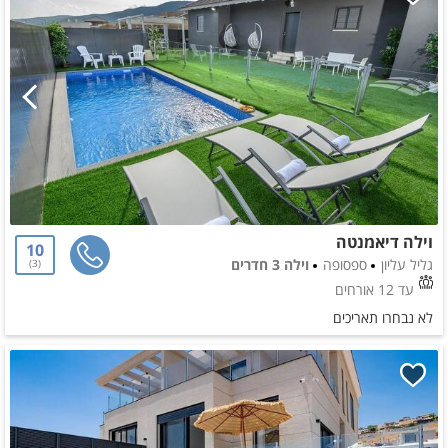
וילה דיאמנטה
10
גליל עליון
ספסופה
וילה 3 חדרים
3
עד 12 אורחים
לא נבחרו תאריכים