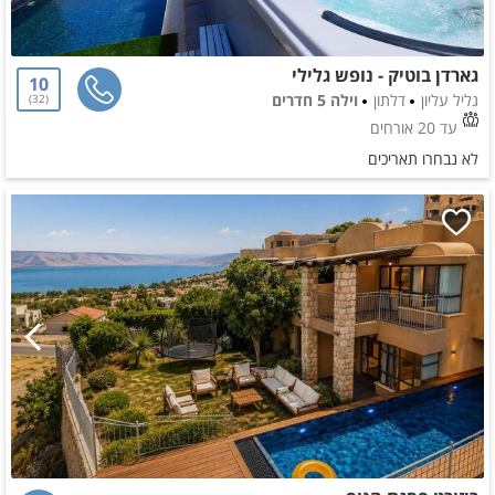
גארדן בוטיק - נופש גלילי
10
גליל עליון
דלתון
וילה 5 חדרים
32
עד 20 אורחים
לא נבחרו תאריכים