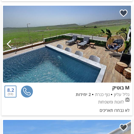
M בוטיק
8.2
גליל עליון
נוף כנרת
2 יחידות
59
לזוגות ומשפחות
לא נבחרו תאריכים