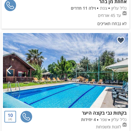
אחוזת מן בהר
גליל עליון
צפת
וילה 11 חדרים
עד 45 אורחים
לא נבחרו תאריכים
בקתות גבי בקצה היער
10
גליל עליון
שפר
4 יחידות
4
לזוגות ומשפחות