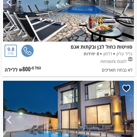
סוויטות כחול לבן ובקתות אגם
9.8
גליל עליון
דלתון
8 יחידות
10
לזוגות ומשפחות
800
ללילה
החל מ-₪
לא נבחרו תאריכים