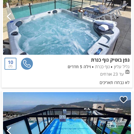
גפן בוטיק נוף כנרת
10
גליל עליון
נוף כנרת
וילה 5 חדרים
7
עד 23 אורחים
לא נבחרו תאריכים