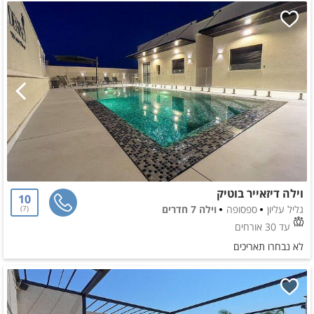
וילה דיזאייר בוטיק
10
גליל עליון
ספסופה
וילה 7 חדרים
7
עד 30 אורחים
לא נבחרו תאריכים