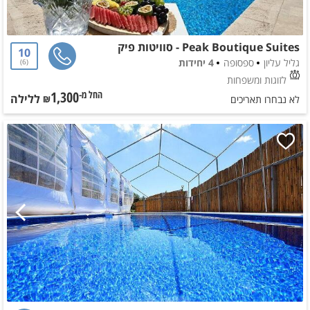
Peak Boutique Suites - סוויטות פיק
10
גליל עליון
ספסופה
4 יחידות
6
לזוגות ומשפחות
1,300
ללילה
החל מ-₪
לא נבחרו תאריכים