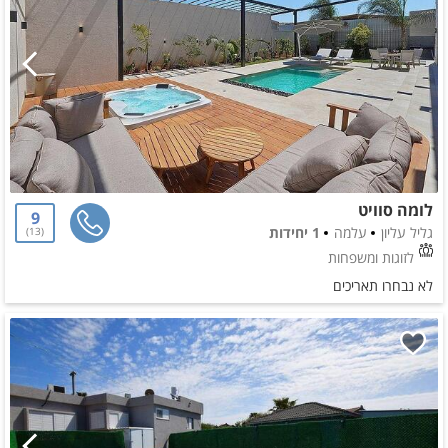
לומה סוויט
9
גליל עליון
עלמה
1 יחידות
13
לזוגות ומשפחות
לא נבחרו תאריכים