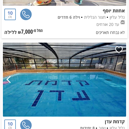
אחוזת יוסף
10
גליל עליון
חצור הגלילית
וילה 6 חדרים
3
עד 20 אורחים
7,000
ללילה
החל מ-₪
לא נבחרו תאריכים
קדמת עדן
10
גליל עליון
שזור
8 יחידות
3