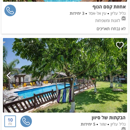
אחוזת קסם הנוף
גליל עליון
עין אל-אסד
3 יחידות
לזוגות ומשפחות
לא נבחרו תאריכים
הבקתות של סיוון
10
גליל עליון
שזור
5 יחידות
5