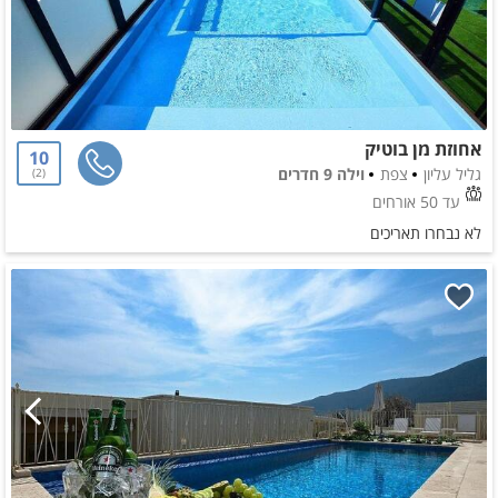
אחוזת מן בוטיק
10
גליל עליון
צפת
וילה 9 חדרים
2
עד 50 אורחים
לא נבחרו תאריכים