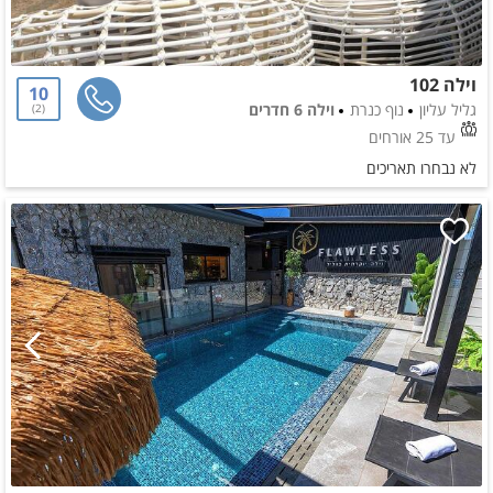
וילה 102
10
גליל עליון
נוף כנרת
וילה 6 חדרים
2
עד 25 אורחים
לא נבחרו תאריכים