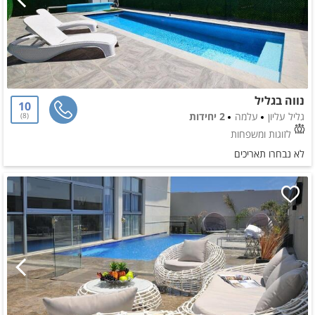
נווה בגליל
10
גליל עליון
עלמה
2 יחידות
8
לזוגות ומשפחות
לא נבחרו תאריכים