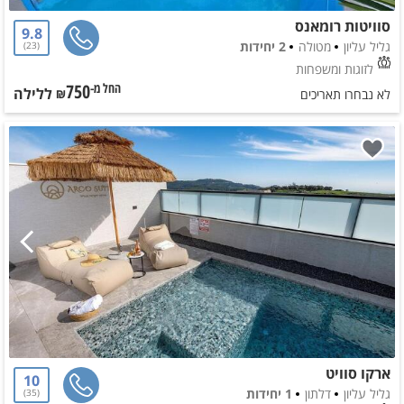
סוויטות רומאנס
9.8
גליל עליון
מטולה
2 יחידות
23
לזוגות ומשפחות
750
ללילה
החל מ-₪
לא נבחרו תאריכים
ארקו סוויט
10
גליל עליון
דלתון
1 יחידות
35