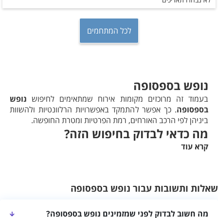
לכל המתחמים
נופש בספסופה
בעמוד זה מרוכזים מקומות אירוח שמתאימים לחיפוש
נופש
בספסופה
. כך אפשר להתמקד באפשרויות הרלוונטיות ולהשוות
ביניהן לפי הרכב האורחים, רמת הפרטיות ומטרת החופשה.
מה כדאי לבדוק בחיפוש הזה?
קרא עוד
כדאי להתאים את הבחירה להרכב האורחים, לסגנון החופשה
ולרמת הפרטיות הרצויה. מומלץ לבדוק את חלוקת החדרים,
המתקנים, הגישה למקום והמרחק מנקודות עניין שמתאימות
לתכנית החופשה.
שאלות ותשובות עבור נופש בספסופה
איך לבחור מקום אירוח מתאים?
לפני שמזמינים מומלץ לבדוק את מספר האורחים שהמקום יכול
מה חשוב לבדוק לפני שמזמינים נופש בספסופה?
לארח, חלוקת החדרים והמיטות, רמת הפרטיות, המתקנים