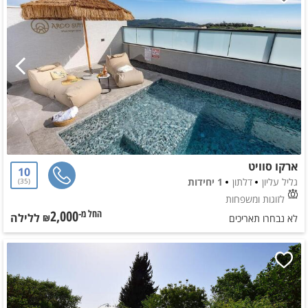
ארקו סוויט
10
גליל עליון
דלתון
1 יחידות
35
לזוגות ומשפחות
2,000
ללילה
החל מ-₪
לא נבחרו תאריכים