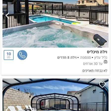
וילה מיכליס
10
גליל עליון
ספסופה
וילה 8 חדרים
2
עד 30 אורחים
לא נבחרו תאריכים