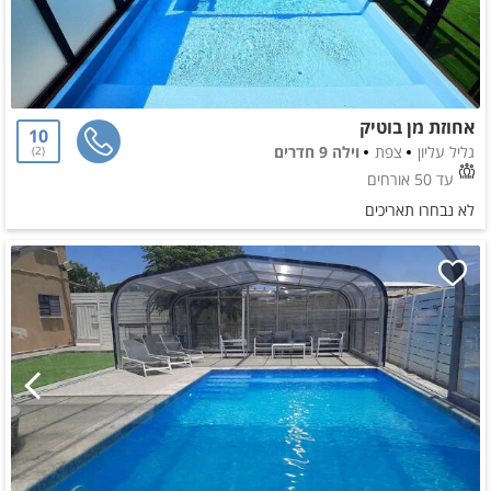
אחוזת מן בוטיק
10
גליל עליון
צפת
וילה 9 חדרים
2
עד 50 אורחים
לא נבחרו תאריכים