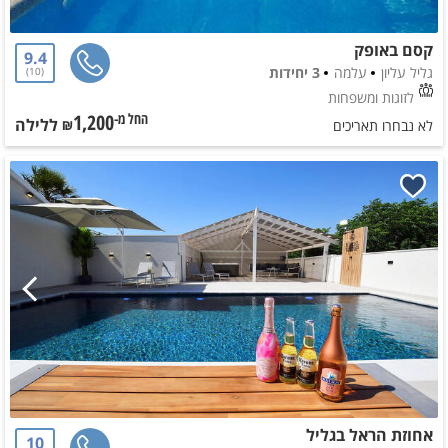
קסם באופק
9.4
גליל עליון
עלמה
3 יחידות
10
לזוגות ומשפחות
1,200
ללילה
החל מ-₪
לא נבחרו תאריכים
אחוזת הראל בגליל
10