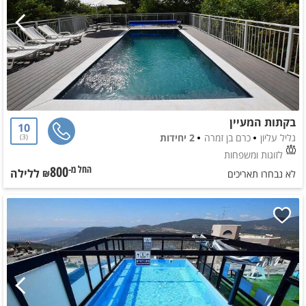
בקתות המעיין
10
גליל עליון
כרם בן זמרה
2 יחידות
3
לזוגות ומשפחות
800
ללילה
החל מ-₪
לא נבחרו תאריכים