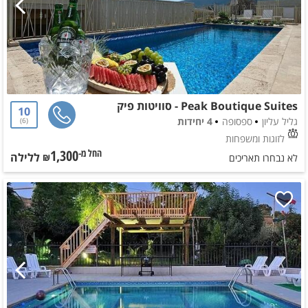
Peak Boutique Suites - סוויטות פיק
10
גליל עליון
ספסופה
4 יחידות
6
לזוגות ומשפחות
1,300
ללילה
החל מ-₪
לא נבחרו תאריכים