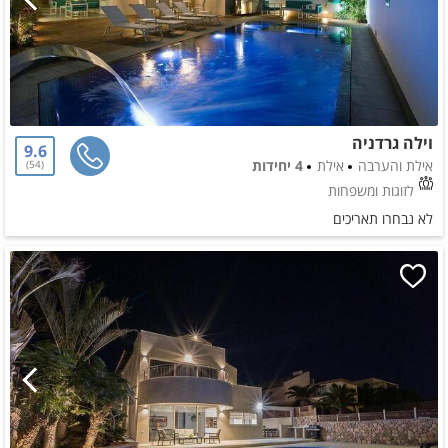
וילה גרדניה
9.6
אילת והערבה
אילת
4 יחידות
54
לזוגות ומשפחות
לא נבחרו תאריכים