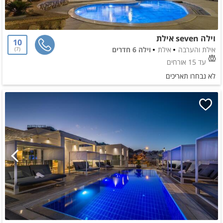
וילה seven אילת
10
אילת והערבה
אילת
וילה 6 חדרים
7
עד 15 אורחים
לא נבחרו תאריכים