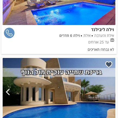
וילה ליבילנד
אילת והערבה
אילת
וילה 6 חדרים
עד 25 אורחים
לא נבחרו תאריכים