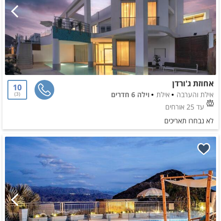
אחוזת ג'ורדן
10
אילת והערבה
אילת
וילה 6 חדרים
3
עד 25 אורחים
לא נבחרו תאריכים