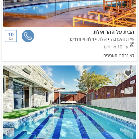
הבית על ההר אילת
10
אילת והערבה
אילת
וילה 4 חדרים
2
עד 10 אורחים
לא נבחרו תאריכים