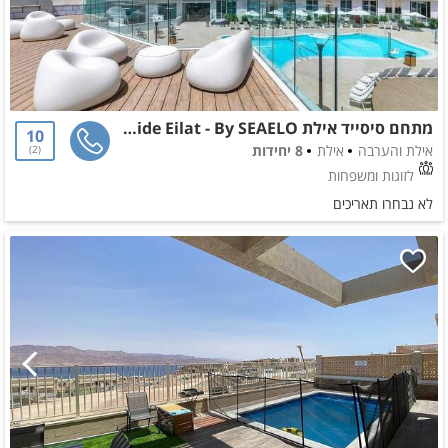
מתחם סיסייד אילת SeaSide Eilat - By SEAELO
10
אילת והערבה
אילת
8 יחידות
2
לזוגות ומשפחות
לא נבחרו תאריכים