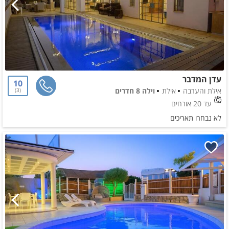
עדן המדבר
10
אילת והערבה
אילת
וילה 8 חדרים
3
עד 20 אורחים
לא נבחרו תאריכים