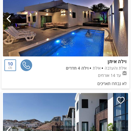
וילה איתן
10
אילת והערבה
אילת
וילה 4 חדרים
3
עד 14 אורחים
לא נבחרו תאריכים