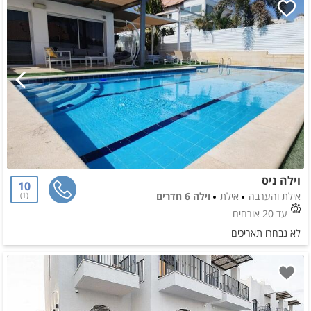
וילה ניס
10
אילת והערבה
אילת
וילה 6 חדרים
1
עד 20 אורחים
לא נבחרו תאריכים