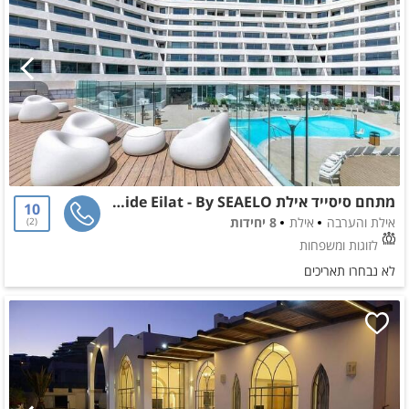
מתחם סיסייד אילת SeaSide Eilat - By SEAELO
10
אילת והערבה
אילת
8 יחידות
2
לזוגות ומשפחות
לא נבחרו תאריכים