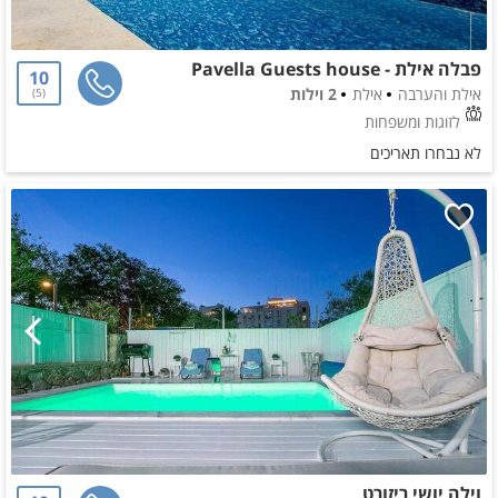
פבלה אילת - Pavella Guests house
10
אילת והערבה
אילת
2 וילות
5
לזוגות ומשפחות
לא נבחרו תאריכים
וילה יושי ריזורט