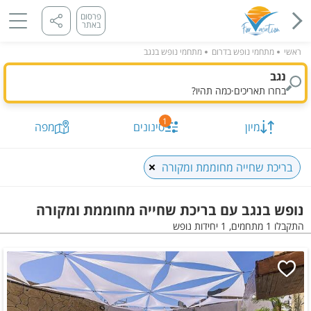
פרסום
באתר
ראשי
מתחמי נופש בדרום
מתחמי נופש בנגב
נגב
בחרו תאריכים
·
כמה תהיו?
1
מיון
סינונים
מפה
בריכת שחייה מחוממת ומקורה
נופש בנגב עם בריכת שחייה מחוממת ומקורה
התקבלו 1 מתחמים, 1 יחידות נופש
תאריך מבוקש
כמות נופשים וחדרים
מיון לפי
התקבלו
1
מתחמים, 1 יחידות
הצג על
מפה
סינונים שנבחרו