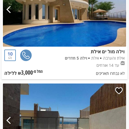
וילה מול ים אילת
10
אילת והערבה
אילת
וילה 5 חדרים
2
עד 14 אורחים
3,000
ללילה
החל מ-₪
לא נבחרו תאריכים