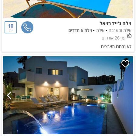
וילה ג'ייד רויאל
10
אילת והערבה
אילת
וילה 6 חדרים
5
עד 26 אורחים
לא נבחרו תאריכים