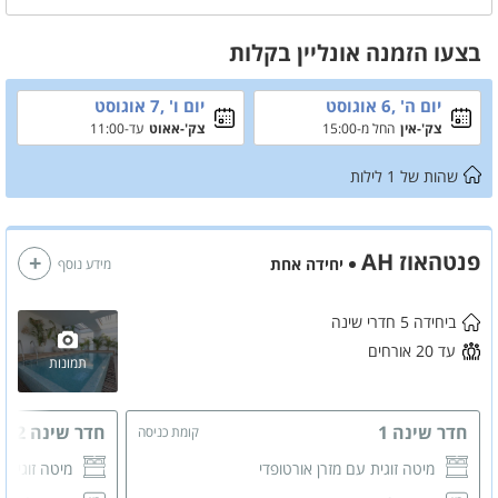
להירגע וליהנות מהנוף המהמם של אילת והים. אידיאלי למשפחות, זוגות
וקבוצות המחפשות חופשה איכותית
בצעו הזמנה אונליין בקלות
יום ה' ,6 אוגוסט
יום ו' ,7 אוגוסט
צק'-אין
החל מ-15:00
צק'-אאוט
עד-11:00
שהות של
1
לילות
פנטהאוז AH
יחידה אחת
מידע נוסף
ביחידה 5 חדרי שינה
עד 20 אורחים
תמונות
חדר שינה 1
חדר שינה 2
קומת כניסה
מיטה זוגית עם מזרן אורטופדי
מיטה זוגית 