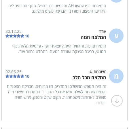
חדרי הרחצה
התארחנו בפנטהאוז AH והרגשנו כמו בחו״ל. הנוף המרהיב לים
ולהרים, העיצוב המודרני והבריכה פשוט מושלם.
מגבות רחצה
סבונים
שמפו
עודד
30.12.25
ע
10
המלצה חמה
התארחנו כזוג והחוויה הייתה יוצאת דופן - פרטיות מלאה, נוף
לציבור הדתי
רומנטי, בריכה מפנקת ואווירה רגועה. בהחלט נחזור שוב.
פלטה
מיחם
משפחת א.
02.03.25
מ
שעון שבת
10
המלצה מכל הלב
זה היה הנופש המושלם! החדרים היו מרווחים, הבריכה המפנקת
בסביבת המקום
והנוף המהמם לאילת עשו את כל ההבדל. המטבח החיצוני היה
מושלם לארוחות משפחתיות. מקום שקט ומפנק, ממש חוויה
בית כנסת
יוקרתית
כלול באירוח
תה