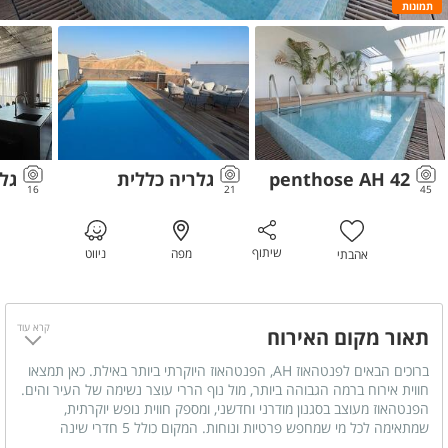
תמונות
penthose AH 42
גלריה כללית
גל
16
21
45
שיתוף
מפה
ניווט
אהבתי
קרא עוד
תאור מקום האירוח
ברוכים הבאים לפנטהאוז AH, הפנטהאוז היוקרתי ביותר באילת. כאן תמצאו
חווית אירוח ברמה הגבוהה ביותר, מול נוף הררי עוצר נשימה של העיר והים.
הפנטהאוז מעוצב בסגנון מודרני וחדשני, ומספק חווית נופש יוקרתית,
שמתאימה לכל מי שמחפש פרטיות ונוחות. המקום כולל 5 חדרי שינה
מרווחים, כל אחד עם חדר רחצה פרטי, ומציע מתחם בריכה מפואר בו תוכלו