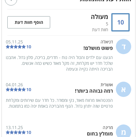
קהל יעד
משפחות
זוגות
מעולה
לא מתאים לבני נוער
לא מתאים למסיבות
10
הוסף חוות דעת
5
חוות דעת
שבתות חתן
דניאלה
05.11.25
ד
10
פשוט מושלם!
מטבח מאובזר
הגענו עם ילדים והכול היה נוח - חדרים, בריכה, סלון גדול. אהבנו
מיקרוגל
מתקן מים
שלכל חדר יש מקלחת, זה מקל מאוד כשיש כמה אנשים.
הבריכה הייתה נקייה ונעימה
מקרר
מכונת אספרסו
2 תנורי אפייה
כיריים אינדוקציה
אושרית
04.01.26
א
10
רמה גבוהה ביותר!
הפנטהאוז מרווח מאוד, נקי ומסודר. כל חדר עם שירותים ומקלחת
נוף
פרטיים שזה יתרון גדול. הנוף מהבריכה באמת יפה כמו בתמונות.
נוף
נוף להרים
מרינה
13.11.25
מ
10
מומלץ בחום