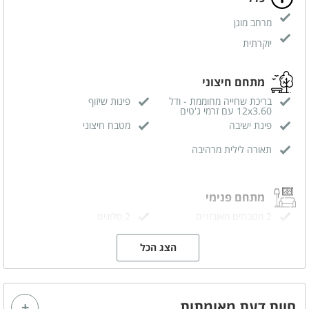
מרחב מוגן
יוקרתית
מתחם חיצוני
בריכת שחייה מחוממת - ודל
פינות שיזוף
12x3.60 עם זרמי ג'טים
פינת ישיבה
מטבח חיצוני
תאורה לילית מרהיבה
מתחם פנימי
2 מטבחים מאובזרים
2 סלונים
מסך טלויזיה LCD
אינטרנט אלחוטי (WIFI)
הצג הכל
2 פינות אוכל
חוות דעת מאומתות