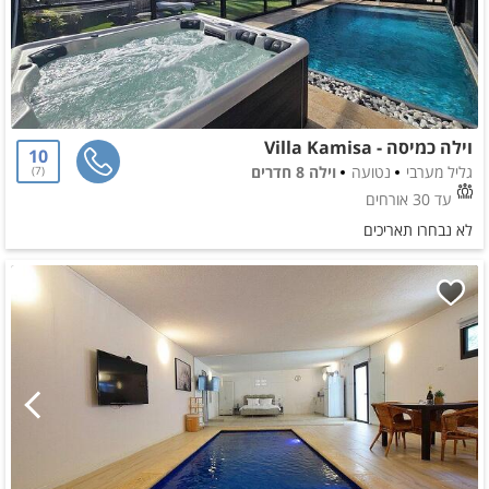
וילה כמיסה - Villa Kamisa
10
גליל מערבי
נטועה
וילה 8 חדרים
7
עד 30 אורחים
לא נבחרו תאריכים