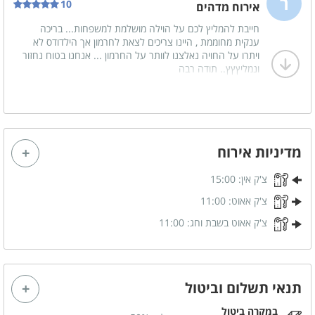
ר
10
אירוח מדהים
חייבת להמליץ לכם על הוילה מושלמת למשפחות... בריכה
מטבח מאובזר
ענקית מחוממת , היינו צריכים לצאת לחרמון אך הילדודס לא
כיריים חשמליות
מיקרוגל
ויתרו על החויה נאלצנו לוותר על החרמון ... אנחנו בטוח נחזור
ונמליץץץ.. תודה רבה
תמי 4
תנור אפייה
מקרר
מקרר נוסף
מכונת אספרסו
כלי אוכל והגשה
מדיניות אירוח
קומקום חשמלי
מקציף חלב
צ'ק אין:
15:00
משחקי שולחן
צ'ק אאוט:
11:00
ערכת פוקר
שולחן סנוקר
צ'ק אאוט בשבת וחג:
11:00
שולחן פינג פונג
שולחן כדורגל
תנאי תשלום וביטול
נוף
במקרה ביטול