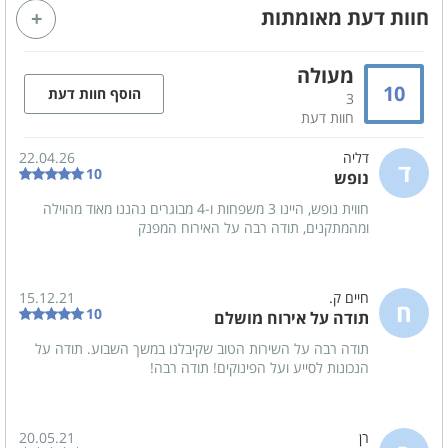
חוות דעת מאומתות
מזגן
מסך טלויזיה LCD - 75 אינץ'
חיבור לערוצי yes
נטפליקס
מעולה
מקרן קול
מקרן
10
הוסף חוות דעת
3
חוות דעת
אינטרנט אלחוטי (WIFI)
מגהץ
מייבש כביסה
ערכת קריוקי
דליה
22.04.26
ד
10
נופש
מערכת ישיבה
חווית נופש, היינו 3 משפחות ו-4 מבוגרים נהננו מאוד מהוילה
ומהמתקנים, תודה רבה על האירוח המפנק
קהל יעד
מתאים לאירועים
משפחות
חיים ק.
15.12.21
ח
10
תודה על אירוח מושלם
זוגות
ימי כיף
תודה רבה על השירות הטוב שקיבלנו במשך השבוע. תודה על
ערבי גיבוש
הצעות נישואין
הנכונות לסייע ועל הפינוקים! תודה רבה!
ציבור דתי
לא מתאים למסיבות
שבתות חתן
קבוצות
רן
20.05.21