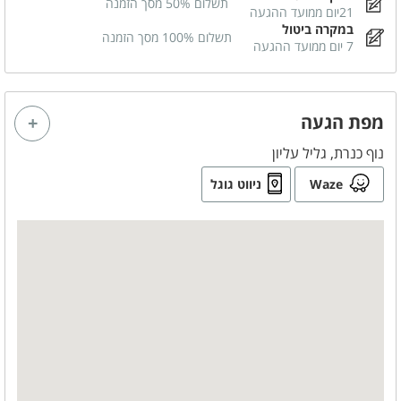
תשלום 50% מסך הזמנה
נוף לחרמון ולכנרת
21יום ממועד ההגעה
במקרה ביטול
תשלום 100% מסך הזמנה
7 יום ממועד ההגעה
חדרי הרחצה
מגבות רחצה
שמפו ומרכך
מפת הגעה
סבונים
נוף כנרת, גליל עליון
Waze
ניווט גוגל
לציבור הדתי
כיור כפול
פלטה
מיחם
בסביבת המקום
בית כנסת