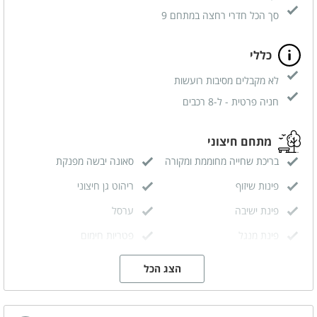
סך הכל חדרי רחצה במתחם 9
כללי
לא מקבלים מסיבות רועשות
חניה פרטית - ל-8 רכבים
מתחם חיצוני
בריכת שחייה מחוממת ומקורה
סאונה יבשה מפנקת
פינות שיזוף
ריהוט גן חיצוני
פינת ישיבה
ערסל
פינת מנגל
פטריות חימום
הצג הכל
מתחם פנימי
מטבח מאובזר
סלון משותף