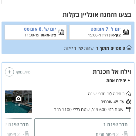
הנשלט בלעדית על ידי האורחים. הוילה מאובזרת בטכנולוגיה חכמה
ובמתקני פנאי מגוונים לכל הגילאים, מה שהופך אותה ליעד מושלם לנופש
בצעו הזמנה אונליין בקלות
סולידי ומפנק בגליל. הזמינו חופשה משפחתית עוד היום!
יום ו' ,7 אוגוסט
יום ש' ,8 אוגוסט
צק'-אין
החל מ-15:00
צק'-אאוט
עד-11:00
0
פנויים מתוך
1
שהות של
1
לילות
וילה אל הכנרת
מידע נוסף
יחידה אחת
ביחידה 10 חדרי שינה
עד 45 אורחים
תמונות
שטח בנוי 600 מ"ר,
שטח כללי 1100 מ"ר
חדר שינה 1
חדר שינה 2
2 מיטות זוגיות
2 מיטות זוגיות