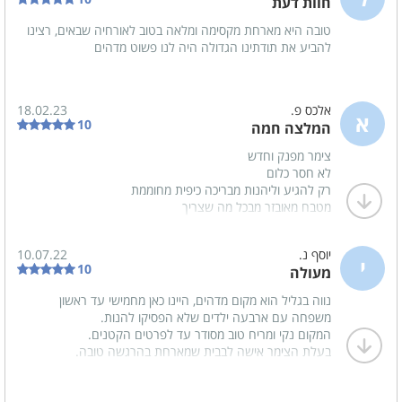
חוות דעת
סוכר
טובה היא מארחת מקסימה ומלאה בטוב לאורחיה שבאים, רצינו
להביע את תודתינו הגדולה היה לנו פשוט מדהים
במיוחד לילדים
טרמפולינה
אלכס פ.
18.02.23
א
10
המלצה חמה
ניתן להזמין
צימר מפנק וחדש
לא חסר כלום
א. בוקר מפנקת
רק להגיע וליהנות מבריכה כיפית מחוממת
טיפולי ספא
מטבח מאובזר מבכל מה שצריך
כולל כיריים ותנור
טובה תודה רבה על האירוח
יוסף נ.
10.07.22
י
10
מעולה
נווה בגליל הוא מקום מדהים, היינו כאן מחמישי עד ראשון
משפחה עם ארבעה ילדים שלא הפסיקו להנות.
המקום נקי ומריח טוב מסודר עד לפרטים הקטנים.
בעלת הצימר אישה לבבית שמארחת בהרגשה טובה.
הבריכה גדולה והג'קוזי ממש כיפי