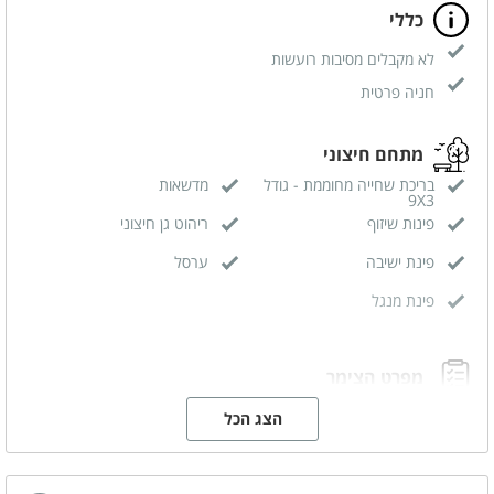
כללי
לא מקבלים מסיבות רועשות
חניה פרטית
מתחם חיצוני
בריכת שחייה מחוממת - גודל
מדשאות
9X3
פינות שיזוף
ריהוט גן חיצוני
פינת ישיבה
ערסל
פינת מנגל
מפרט הצימר
מיטה זוגית
פינת ישיבה
הצג הכל
פינת אוכל
מזגן
מסך טלויזיה LCD
חדר רחצה