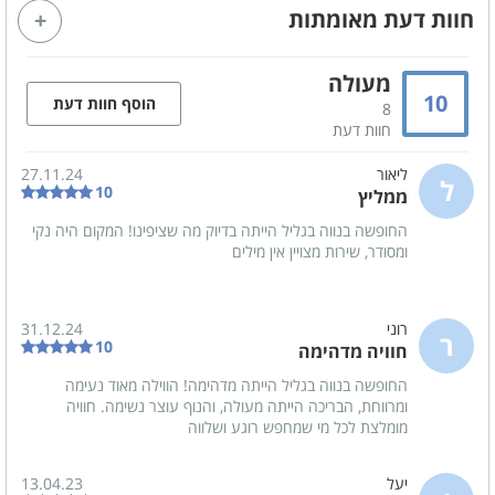
חוות דעת מאומתות
שידות לאחסון
חדר ילדים
גקוזי זוגי
מטבחון מאובזר
מעולה
10
הוסף חוות דעת
חיבור לערוצי yes
אינטרנט אלחוטי (WI-FI)
8
חוות דעת
מרפסת
סלון
ליאור
27.11.24
ל
10
ממליץ
קהל יעד
החופשה בנווה בגליל הייתה בדיוק מה שציפינו! המקום היה נקי
ומסודר, שירות מצויין אין מילים
משפחות
זוגות
ימי כיף
ערבי גיבוש
רוני
31.12.24
ימי הולדת
הצעות נישואין
ר
10
חוויה מדהימה
ציבור דתי
החופשה בנווה בגליל הייתה מדהימה! הווילה מאוד נעימה
ומרווחת, הבריכה הייתה מעולה, והנוף עוצר נשימה. חוויה
מומלצת לכל מי שמחפש רוגע ושלווה
מטבח מאובזר
כיריים חשמליות
מיקרוגל
יעל
13.04.23