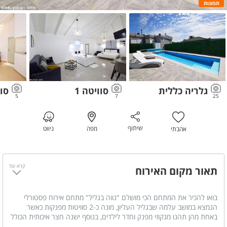
תמונות
גלריה כללית
סוויטה 1
סוו
5
7
25
שיתוף
מפה
ניווט
אהבתי
קרא עוד
תאור מקום האירוח
בואו להכיר את המתחם הכי מושלם "נווה בגליל" מתחם אירוח פסטורלי
הנמצא במושב עלמה שבגליל העליון, מונה כ-2 סוויטות מפנקות כאשר
באחת מהן תהנו מגקוזי מפנק וחדר לילדים, בנוסף ישנה חצר איכותית הכולל
בריכה מחוממת לאורך כל השנה, טרמפולינה לילדים, מדשאות ומגוון פינות