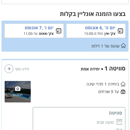
ישיבה
- המתחם שומר שבת, ניתן לעשות מנגל עד לכניסת השבת או החג
בצעו הזמנה אונליין בקלות
יום ה' ,6 אוגוסט
יום ו' ,7 אוגוסט
צק'-אין
החל מ-15:00
צק'-אאוט
עד-11:00
שהות של
1
לילות
סוויטה 1
יחידה אחת
מידע נוסף
ביחידה 1 חדרי שינה
עד 9 אורחים
תמונות
סוויטה
מיטה זוגית