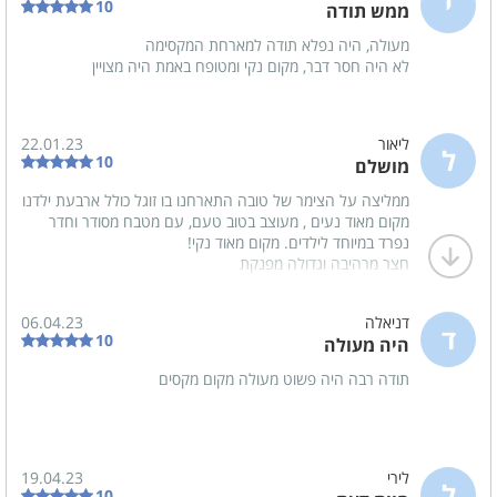
י
10
ממש תודה
תנור אפייה
מקרר
מעולה, היה נפלא תודה למארחת המקסימה
לא היה חסר דבר, מקום נקי ומטופח באמת היה מצויין
משחקי שולחן
שולחן פינג פונג
ליאור
22.01.23
ל
10
מושלם
לציבור הדתי
ממליצה על הצימר של טובה התארחנו בו זוגל כולל ארבעת ילדנו
מקום מאוד נעים , מעוצב בטוב טעם, עם מטבח מסודר וחדר
פלטה
נפרד במיוחד לילדים. מקום מאוד נקי!
חצר מרהיבה וגדולה מפנקת
מיחם
היתה חוויה טובה ב''ה
דניאלה
06.04.23
ד
בסביבת המקום
10
היה מעולה
בית כנסת
תודה רבה היה פשוט מעולה מקום מקסים
כלול באירוח
תה
לירי
19.04.23
ל
10