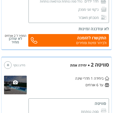
חדר ילדים
כולל ספה נפתחת וכורסאות נפתחות
ג'קוזי זוגי מפנק
מטבחון מאובזר
סלון
לא עודכנה זמינות
מסך LCD
המחיר ל 2 אורחים
התקשרו להזמנה
לא עודכן
מזגן
מחיר
ולבירור זמינות ומחירים
חדר רחצה פרטי
סוויטה 2
יחידה אחת
מידע נוסף
ביחידה 1 חדרי שינה
עד 6 אורחים
תמונות
סוויטה
ספה נפתחת