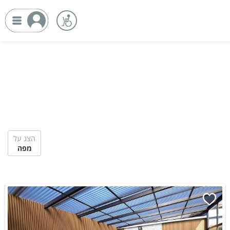
הצג על
מפה