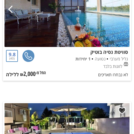
סוויטת נסיה בוטיק
9.8
גליל מערבי
נטועה
1 יחידות
40
לזוגות בלבד
2,000
ללילה
החל מ-₪
לא נבחרו תאריכים