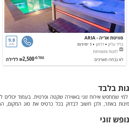
סוויטת אריה - ARIA
9.8
גליל עליון
דלתון
1 יחידות
24
לזוגות ומשפחות
2,500
ללילה
החל מ-₪
לא נבחרו תאריכים
גות בלבד
מי שמחפש אירוח זוגי באווירה שקטה ופרטית. בעמוד יכולים לה
נות באתר, ולכן חשוב לבדוק בכל כרטיס את סוג המקום, המ
ופש זוגי
פשה. בדקו את סידורי הלינה, גודל המקום והאם המתחם פרטי א