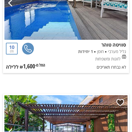
סוויטה טוהר
10
גליל מערבי
חוסן
1 יחידות
3
לזוגות ומשפחות
1,600
ללילה
החל מ-₪
לא נבחרו תאריכים