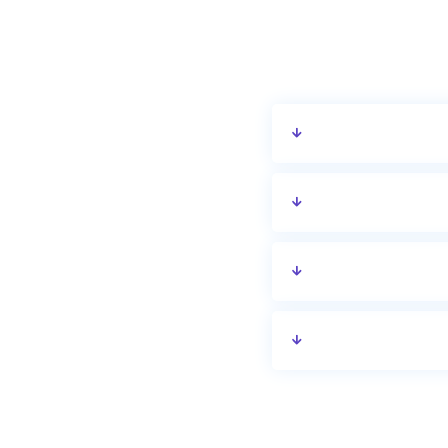
 המבוקשים.
האירוח, עברו על התמונות
מקום את מספר האורחים
בדקו את סוג המקום,
רטיסים בעמוד ופנו ישירות
יכה או מטבח, ודאו שהם
 פנו למקום עם התאריכים