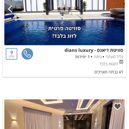
סוויטת דיאנס - dians luxury
9
גליל מערבי
גיתה
1 יחידות
39
לזוגות בלבד
לא נבחרו תאריכים