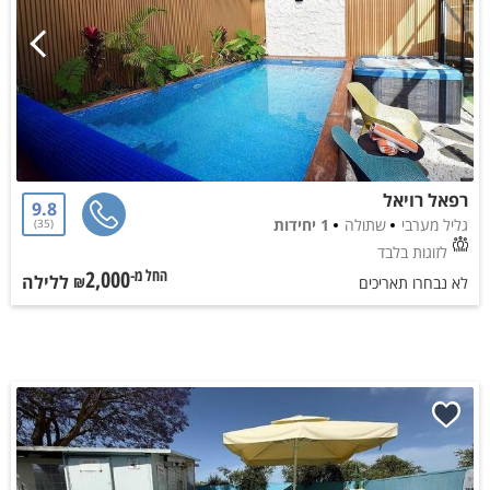
רפאל רויאל
9.8
גליל מערבי
שתולה
1 יחידות
35
לזוגות בלבד
2,000
ללילה
החל מ-₪
לא נבחרו תאריכים