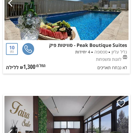
Peak Boutique Suites - סוויטות פיק
10
גליל עליון
ספסופה
4 יחידות
6
לזוגות ומשפחות
1,300
ללילה
החל מ-₪
לא נבחרו תאריכים