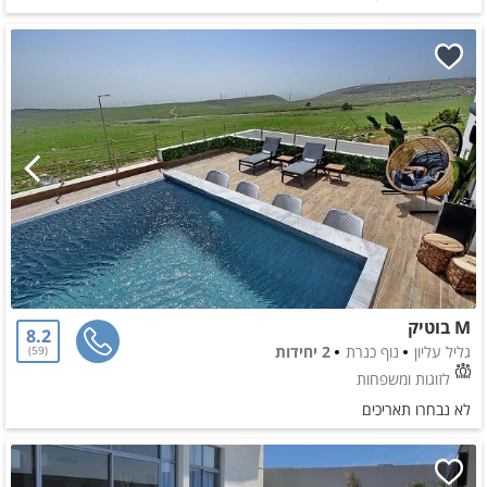
M בוטיק
8.2
גליל עליון
נוף כנרת
2 יחידות
59
לזוגות ומשפחות
לא נבחרו תאריכים