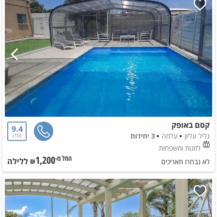
קסם באופק
9.4
גליל עליון
עלמה
3 יחידות
10
לזוגות ומשפחות
1,200
ללילה
החל מ-₪
לא נבחרו תאריכים