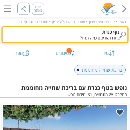
פרסום
באתר
ראשי
מתחמי נופש בצפון
מתחמי נופש בגליל עליון
מתחמי נופש בנוף כנרת
נוף כנרת
בחרו תאריכים
·
כמה תהיו?
1
מיון
סינונים
מפה
בריכת שחייה מחוממת
נופש בנוף כנרת עם בריכת שחייה מחוממת
התקבלו 25 מתחמים, 31 יחידות נופש
תאריך מבוקש
כמות נופשים וחדרים
מיון לפי
התקבלו
25
מתחמים, 31 יחידות
הצג על
מפה
סינונים שנבחרו