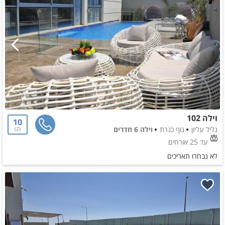
וילה 102
10
גליל עליון
נוף כנרת
וילה 6 חדרים
2
עד 25 אורחים
לא נבחרו תאריכים