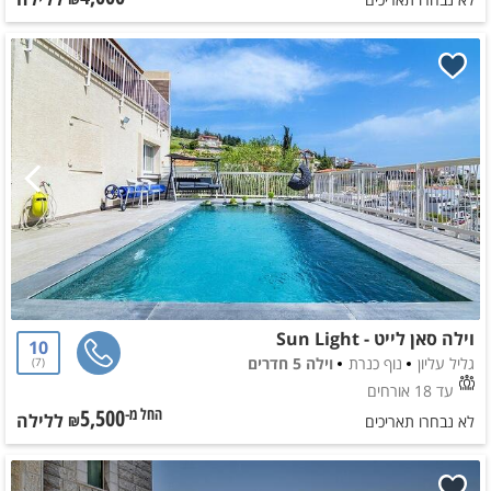
וילה סאן לייט - Sun Light
10
גליל עליון
נוף כנרת
וילה 5 חדרים
7
עד 18 אורחים
5,500
ללילה
החל מ-₪
לא נבחרו תאריכים