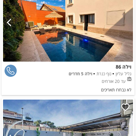
וילה 86
גליל עליון
נוף כנרת
וילה 5 חדרים
עד 20 אורחים
לא נבחרו תאריכים