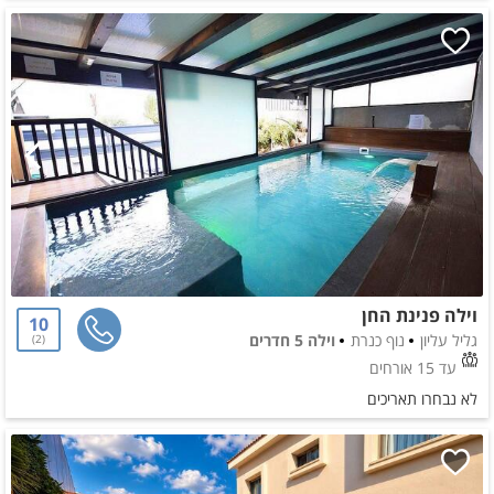
וילה פנינת החן
10
גליל עליון
נוף כנרת
וילה 5 חדרים
2
עד 15 אורחים
לא נבחרו תאריכים