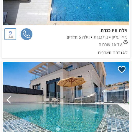
וילה וויו כנרת
9
גליל עליון
נוף כנרת
וילה 5 חדרים
32
עד 16 אורחים
לא נבחרו תאריכים