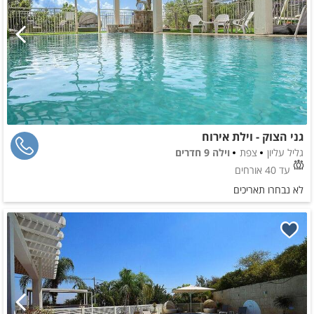
גני הצוק - וילת אירוח
גליל עליון
צפת
וילה 9 חדרים
עד 40 אורחים
לא נבחרו תאריכים