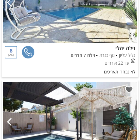
וילה יהלי
8
גליל עליון
נוף כנרת
וילה 7 חדרים
26
עד 22 אורחים
לא נבחרו תאריכים