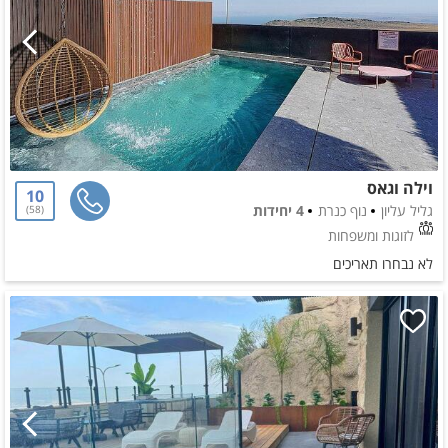
וילה וגאס
10
גליל עליון
נוף כנרת
4 יחידות
58
לזוגות ומשפחות
לא נבחרו תאריכים