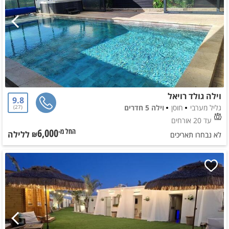
וילה גולד רויאל
9.8
גליל מערבי
חוסן
וילה 5 חדרים
27
עד 20 אורחים
6,000
ללילה
החל מ-₪
לא נבחרו תאריכים