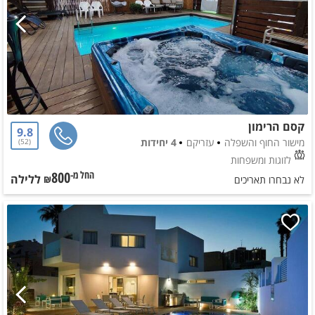
קסם הרימון
9.8
מישור החוף והשפלה
עזריקם
4 יחידות
52
לזוגות ומשפחות
800
ללילה
החל מ-₪
לא נבחרו תאריכים