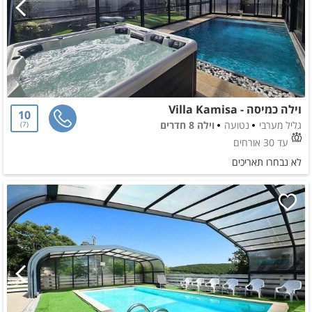
וילה כמיסה - Villa Kamisa
10
גליל מערבי
נטועה
וילה 8 חדרים
7
עד 30 אורחים
לא נבחרו תאריכים