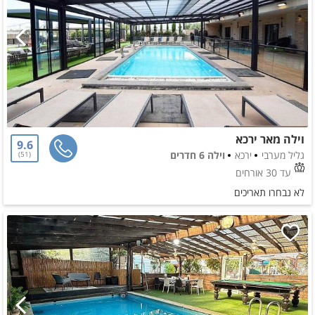
וילה מאר ירכא
9.6
גליל מערבי
ירכא
וילה 6 חדרים
51
עד 30 אורחים
לא נבחרו תאריכים