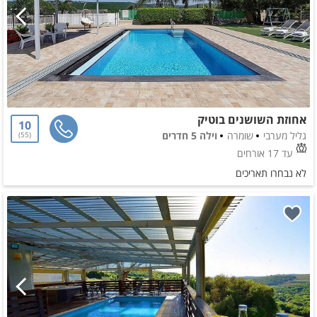
אחוזת השושנים בוטיק
10
גליל מערבי
שומרה
וילה 5 חדרים
55
עד 17 אורחים
לא נבחרו תאריכים