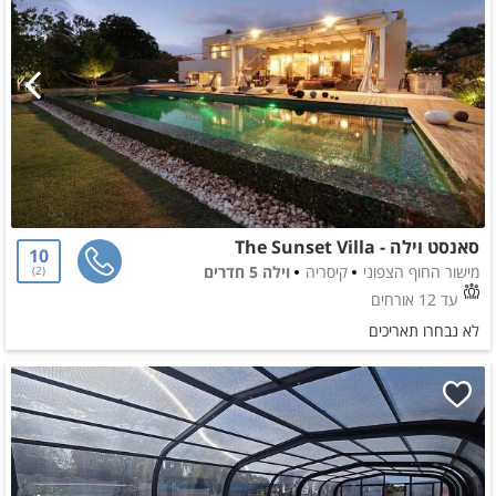
סאנסט וילה - The Sunset Villa
10
מישור החוף הצפוני
קיסריה
וילה 5 חדרים
2
עד 12 אורחים
לא נבחרו תאריכים