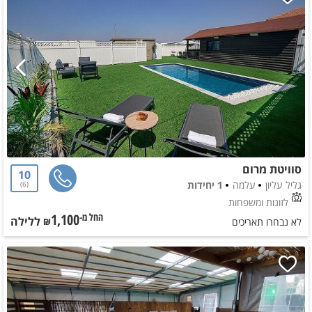
סוויטת מרום
10
גליל עליון
עלמה
1 יחידות
6
לזוגות ומשפחות
1,100
ללילה
החל מ-₪
לא נבחרו תאריכים