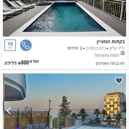
בקתות המעיין
10
גליל עליון
כרם בן זמרה
2 יחידות
3
לזוגות ומשפחות
800
ללילה
החל מ-₪
לא נבחרו תאריכים