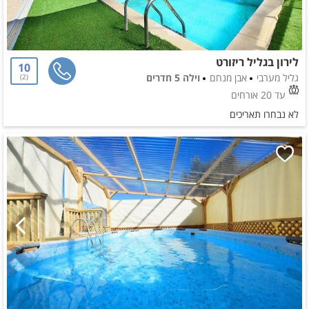
לירון בגליל ריזורט
10
גליל מערבי
אבן מנחם
וילה 5 חדרים
2
עד 20 אורחים
לא נבחרו תאריכים