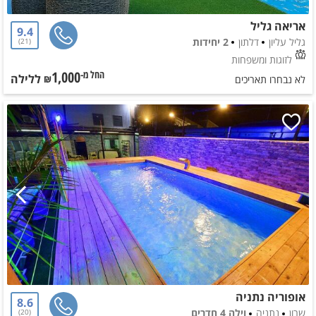
אריאה גליל
9.4
גליל עליון
דלתון
2 יחידות
21
לזוגות ומשפחות
1,000
ללילה
החל מ-₪
לא נבחרו תאריכים
אופוריה נתניה
8.6
שרון
נתניה
וילה 4 חדרים
20