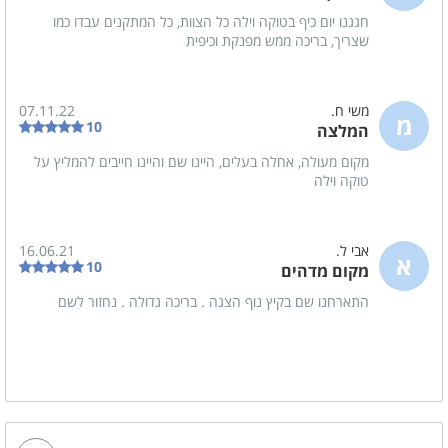
חגגנו יום כיף בטוקה וילה כל הצוות, כל המתקנים עבדו כמו
הצעות נישואין
ציבור דתי
שצריך, בריכה ממש מפנקת וכיפית
בר/ ת מצווה
שבתות חתן
קבוצות
משי ח.
07.11.22
מ
10
המלצה
מקום מעולה, אחלה בעלים, היינו שם והיינו חייבים להמליץ על
משחקי שולחן
טוקה וילה
שולחן סנוקר
שולחן פינג פונג
אבי ל.
16.06.21
א
10
מקום מדהים
נוף
התארחנו שם בקיץ נוף הצגה . בריכה גדולה . נחזור לשם
נוף מרהיב
חדרי הרחצה
מגבות רחצה