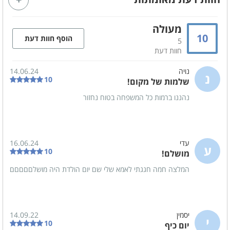
מיקרוגל, תנור, כיריים
חשמליות, תמי 4
מסך טלויזיה LCD - חיבור
מערכת הגברה
מעולה
לכבלים
10
אינטרנט אלחוטי (WIFI)
מערכת ישיבה
הוסף חוות דעת
5
חוות דעת
נויה
14.06.24
מפרט הצימר
נ
10
שלמות של מקום!
מיטה זוגית
מטבחון מאובזר
נהננו ברמות כל המשפחה בטוח נחזור
מזגן
מסך טלויזיה LCD
אינטרנט אלחוטי (WI-FI)
חדר רחצה
עדי
16.06.24
ע
10
מושלם!
קהל יעד
המלצה חמה חגגתי לאמא שלי שם יום הולדת היה מושלםםםםם
משפחות
זוגות
ימי כיף
ערבי גיבוש
ימי הולדת
מסיבות הפתעה
יסמין
14.09.22
י
10
יום כיף
מסיבת רווקים
מסיבת רווקות