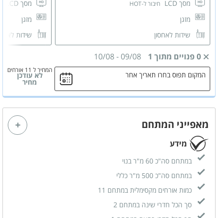
מסך LCD
מסך LCD
חיבור ל-HOT
ח
מזגן
מזגן
שידות לאחסון
שידות לאחס
חדר רחצה משותף
חדר רחצה 
0 פנויים מתוך 1
09/08
-
10/08
המחיר ל 11 אורחים
המקום תפוס בחרו תאריך אחר
לא עודכן
מחיר
מאפייני המתחם
מידע
במתחם סה"כ 60 מ"ר בנוי
במתחם סה"כ 500 מ"ר כללי
כמות אורחים מקסימלית במתחם 11
סך הכל חדרי שינה במתחם 2