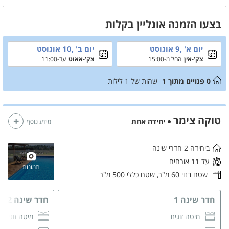
חשוב לציין כי
לא ניתן לעשות מנגל בשבת
וחל איסור על הכנסת מערכות
הגברה חיצוניות.
בצעו הזמנה אונליין בקלות
יום א' ,9 אוגוסט
יום ב' ,10 אוגוסט
צק'-אין
החל מ-15:00
צק'-אאוט
עד-11:00
0
פנויים מתוך
1
שהות של
1
לילות
טוקה צימר
יחידה אחת
מידע נוסף
ביחידה 2 חדרי שינה
עד 11 אורחים
תמונות
שטח בנוי 60 מ"ר,
שטח כללי 500 מ"ר
חדר שינה 1
חדר שינה 2
מיטה זוגית
מיטה זוגית