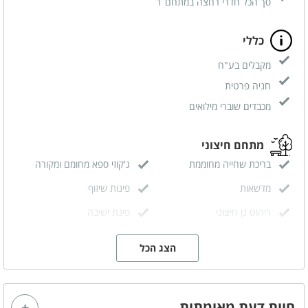
סך הכל חדרי רחצה במתחם 1
כללי
מקבלים בע"ח
חניה פרטית
מכבדים שוברי מילואים
מתחם חיצוני
בריכת שחייה מחוממת
ג'קוזי ספא מחומם ומקורה
מדשאות
פינות שיזוף
ריהוט גן חיצוני
פינת ישיבה
פינת מנגל
הצג הכל
מתחם פנימי
מטבח מאובזר - מקרר,
מזגן
חוות דעת מאומתות