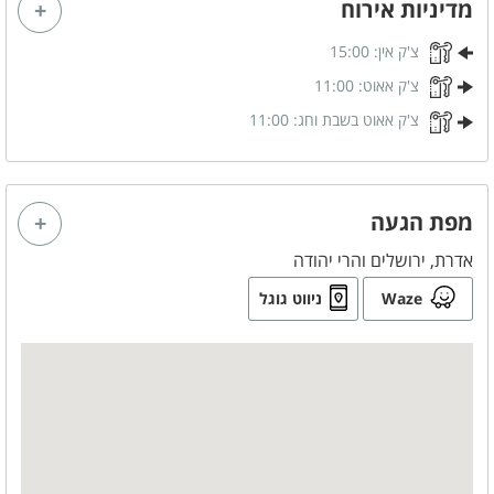
מדיניות אירוח
לציבור הדתי
צ'ק אין:
15:00
פלטה
צ'ק אאוט:
11:00
מיחם
צ'ק אאוט בשבת וחג:
11:00
בסביבת המקום
בית כנסת
מפת הגעה
אדרת, ירושלים והרי יהודה
כלול באירוח
Waze
ניווט גוגל
תה
סוכר
קפה
ניתן להזמין
שף פרטי