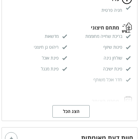
חניה פרטית
מתחם חיצוני
בריכת שחייה מחוממת
מדשאות
פינות שיזוף
ריהוט גן חיצוני
שולחן גינה
פינת אוכל
פינת ישיבה
פינת מנגל
חדר אוכל משותף
מפרט הצימר
מיטה זוגית
גקוזי זוגי
הצג הכל
מטבחון מאובזר
מזגן
מסך טלויזיה LCD
אינטרנט אלחוטי (WI-FI)
חוות דעת מאומתות