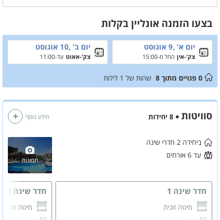
במתחם 8 סוויטות-בכל סוויטה 2 חדרי שינה וחדר רחצה מאובזרים קומפלט
ובנוסף ג'קוזי זוגי מפנק בכל חדר.
בצעו הזמנה אונליין בקלות
באזור מגוון אטרקציות כגון מיי בייבי ומרכז המזון.
הזמינו כבר עכשיו את החופשה המושלמת שלכם בפסגת האירוח הגלילי!
יום א' ,9 אוגוסט
יום ב' ,10 אוגוסט
צק'-אין
החל מ-15:00
צק'-אאוט
עד-11:00
0
פנויים מתוך
8
שהות של
1
לילות
סוויטות
8 יחידות
מידע נוסף
ביחידה 2 חדרי שינה
עד 6 אורחים
תמונות
חדר שינה 1
חדר שינה 2
מיטה זוגית
מיטה זוגית