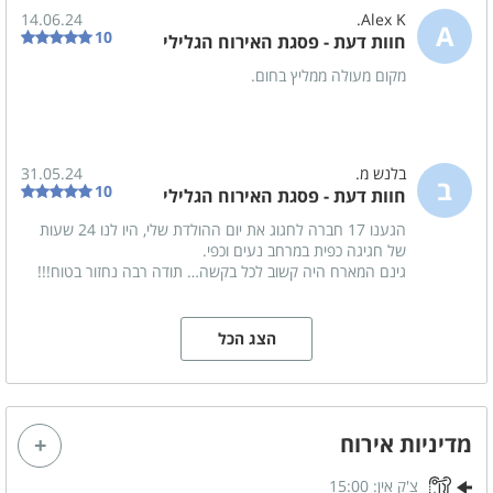
בעלי המקום נחמדים ונעימים וזמינים לכל בקשה
14.06.24
Alex K.
A
10
חוות דעת - פסגת האירוח הגלילי
רחבה חיצונית גגולה מרווחת מאובזרת ומלאת צל
מקום מעולה ממליץ בחום.
טעון שיפור
בלנש מ.
31.05.24
ב
10
חוות דעת - פסגת האירוח הגלילי
הגענו 17 חברה לחגוג את יום ההולדת שלי, היו לנו 24 שעות
של חגיגה כפית במרחב נעים וכפי.
גינם המארח היה קשוב לכל בקשה… תודה רבה נחזור בטוח!!!
הצג הכל
מדיניות אירוח
צ'ק אין:
15:00