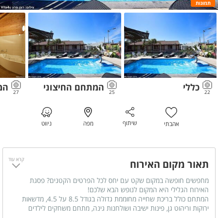
תמונות
כללי
המתחם החיצוני
המ
27
25
22
שיתוף
מפה
ניווט
אהבתי
קרא עוד
תאור מקום האירוח
מחפשים חופשה במקום שקט עם יחס לכל הפרטים הקטנים? פסגת
האירוח הגלילי היא המקום לנופש הבא שלכם!
המתחם כולל בריכת שחייה מחוממת גדולה בגודל 8.5 על 4.5, מדשאות
ירוקות וריהוט גן, פינות ישיבה ושולחנות גינה, מתחם משחקים לילדים
הכולל: טרמפולינה, סל כדורסל ועוד.