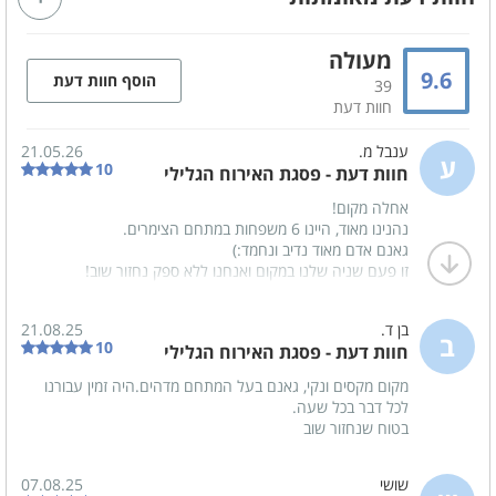
חדר רחצה
ספה נפתחת
מעולה
9.6
הוסף חוות דעת
39
קהל יעד
חוות דעת
משפחות
זוגות
ענבל מ.
21.05.26
ימי כיף
ערבי גיבוש
ע
10
חוות דעת - פסגת האירוח הגלילי
ימי הולדת
מסיבות הפתעה
אחלה מקום!
נהנינו מאוד, היינו 6 משפחות במתחם הצימרים.
מסיבת רווקים
מסיבת רווקות
גאנם אדם מאוד נדיב ונחמד:)
זו פעם שניה שלנו במקום ואנחנו ללא ספק נחזור שוב!
הצעות נישואין
בר/ ת מצווה
שבתות חתן
קבוצות
בן ד.
21.08.25
ב
10
חוות דעת - פסגת האירוח הגלילי
מקום מקסים ונקי, גאנם בעל המתחם מדהים.היה זמין עבורנו
במיוחד לילדים
לכל דבר בכל שעה.
בטוח שנחזור שוב
מגלשה
נדנדות
שושי
07.08.25
טרמפולינה