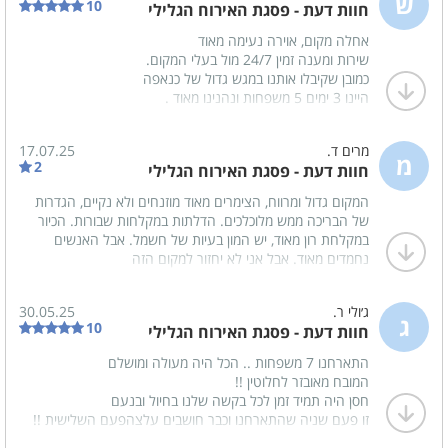
ש
10
חוות דעת - פסגת האירוח הגלילי
אחלה מקום, אוירה נעימה מאוד
שירות ומענה זמין 24/7 מול בעלי המקום.
כמובן שקיבלו אותנו במגש גדול של כנאפה
היינו 3 ימים 5 משפחות ונהנינו מאוד .
מומלץ בחום
מרים ד.
17.07.25
מ
2
חוות דעת - פסגת האירוח הגלילי
המקום גדול ומרווח, הצימרים מאוד מוזנחים ולא נקיים, הגדרות
של הבריכה ממש מלוכלכים. הדלתות במקלחות שבורות. הכיור
במקלחת רון מאוד, יש המון בעיות של חשמל. אבל האנשים
נחמדים מאוד. אבל אני לא יחזור למקום הזה
ג׳ולי ר.
30.05.25
ג
10
חוות דעת - פסגת האירוח הגלילי
התארחנו 7 משפחות .. הכל היה מעולה ומושלם
המובח מאובזר לחלוטין !!
חסן היה תמיד זמן לכל בקשה שלנו בחיול ובנעם
זו פעם שניה שהתארחנו וכבר חושבים עלצהפעם השלישית !!