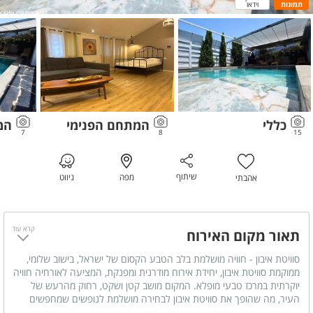
תמונות
וידאו
כללי
המתחם הפנימי
המ
7
8
15
שיתוף
מפה
ניווט
אהבתי
קרא עוד
תאור מקום האירוח
סוויטת איבון - חוויה מושלמת בלב הטבע הקסום של ישראל, בישוב שלומי,
ממוקמת סוויטת איבון, יחידת אירוח מודרנית ומפנקת, המציעה לאורחיה חוויה
יוקרתית במרכז טבעי מופלא. המקום מושב קטן ושקט, רחוק מהרעש של
העיר, מה שהופך את סוויטת איבון לבחירה מושלמת לנופשים שמחפשים
רוגע ושלווה בחופשתם.