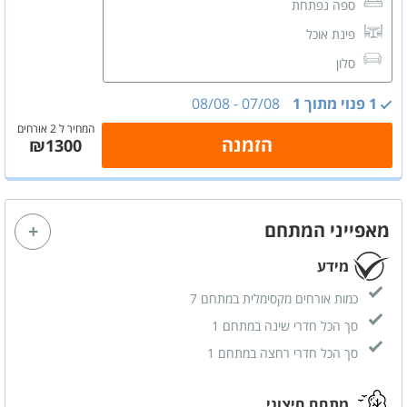
ספה נפתחת
פינת אוכל
סלון
מטבחון
1 פנוי מתוך 1
07/08
-
08/08
מסך LCD
המחיר ל 2 אורחים
הזמנה
₪1300
מזגן
פינת ישיבה
ארונות לאחסון
מאפייני המתחם
חדר רחצה פרטי
מידע
כמות אורחים מקסימלית במתחם 7
סך הכל חדרי שינה במתחם 1
סך הכל חדרי רחצה במתחם 1
מתחם חיצוני