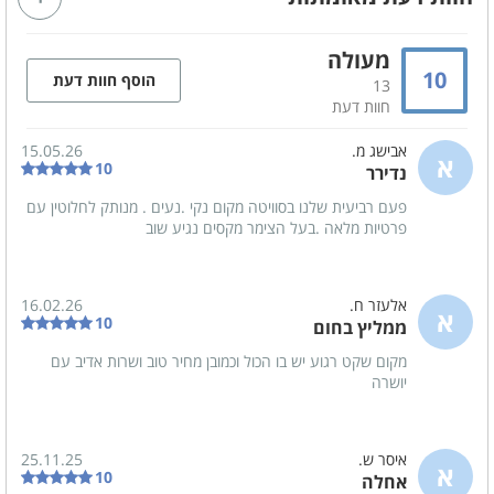
זוגות
ציבור דתי
מעולה
10
הוסף חוות דעת
13
חוות דעת
מטבח מאובזר
מיקרוגל
תמי 4
אבישג מ.
15.05.26
א
10
נדירר
תנור אפייה
מקרר
פעם רביעית שלנו בסוויטה מקום נקי .נעים . מנותק לחלוטין עם
מכונת אספרסו
פרטיות מלאה .בעל הצימר מקסים נגיע שוב
חדרי הרחצה
אלעזר ח.
16.02.26
א
10
ממליץ בחום
מגבות רחצה
מקום שקט רגוע יש בו הכול וכמובן מחיר טוב ושרות אדיב עם
סבונים
יושרה
כלול באירוח
איסר ש.
25.11.25
א
תה
10
אחלה