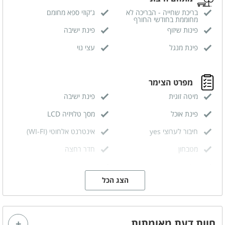
בריכת שחייה - הבריכה לא
ג'קוזי ספא מחומם
מחוממת בחודשי החורף
פינות שיזוף
פינת ישיבה
פינת מנגל
עצי נוי
מפרט הצימר
מיטה זוגית
פינת ישיבה
פינת אוכל
מסך טלויזיה LCD
חיבור לערוצי yes
אינטרנט אלחוטי (WI-FI)
מטבחון
חדר רחצה
סלון
ספה
הצג הכל
קהל יעד
משפחות
חוות דעת מאומתות