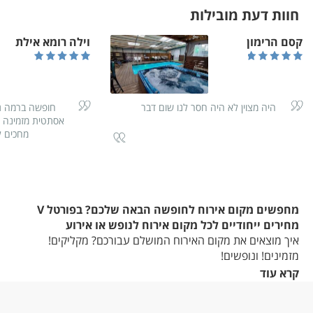
חוות דעת מובילות
קסם הרימון
וילה רומא אילת
היה מצוין לא היה חסר לנו שום דבר
חופשה ברמה גב
אסתטית מזמינה 
מחכים ל
מחפשים מקום אירוח לחופשה הבאה שלכם? בפורטל V
מחירים ייחודיים לכל מקום אירוח לנופש או אירוע
איך מוצאים את מקום האירוח המושלם עבורכם? מקליקים!
מזמינים! ונופשים!
מתחילים בחיפוש לפי אזור/מיקום שבו אתם מעוניינים, עוברים על
קרא עוד
הפרטים, התמונות ויחידות האירוח הפנויות במקומות שנמצאו,
מקליקים, מזמינים ונהנים מחופשת החלומות שלכם! מקומות