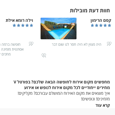
חוות דעת מובילות
קסם הרימון
וילה רומא אילת
היה מצוין לא היה חסר לנו שום דבר
חופשה ברמה גב
אסתטית מזמינה 
מחכים ל
מחפשים מקום אירוח לחופשה הבאה שלכם? בפורטל V
מחירים ייחודיים לכל מקום אירוח לנופש או אירוע
איך מוצאים את מקום האירוח המושלם עבורכם? מקליקים!
מזמינים! ונופשים!
מתחילים בחיפוש לפי אזור/מיקום שבו אתם מעוניינים, עוברים על
קרא עוד
הפרטים, התמונות ויחידות האירוח הפנויות במקומות שנמצאו,