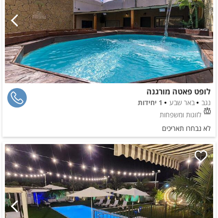
לופט פאטה מורגנה
נגב
באר שבע
1 יחידות
לזוגות ומשפחות
לא נבחרו תאריכים