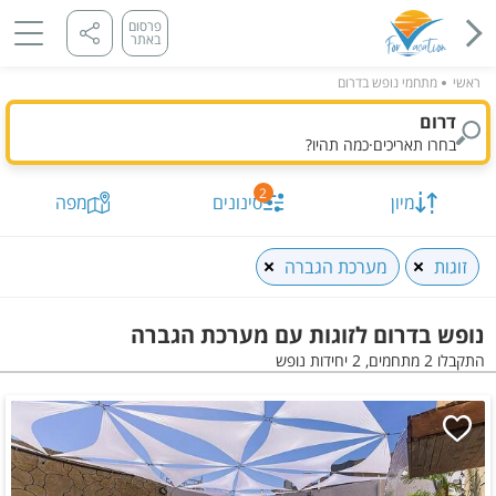
פרסום
באתר
ראשי
מתחמי נופש בדרום
דרום
בחרו תאריכים
·
כמה תהיו?
2
מיון
סינונים
מפה
זוגות
מערכת הגברה
נופש בדרום לזוגות עם מערכת הגברה
התקבלו 2 מתחמים, 2 יחידות נופש
תאריך מבוקש
כמות נופשים וחדרים
מיון לפי
התקבלו
2
מתחמים, 2 יחידות
הצג על
מפה
סינונים שנבחרו