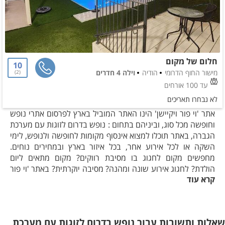
חלום של מקום
10
מישור החוף הדרומי
הודיה
וילה 4 חדרים
2
עד 100 אורחים
לא נבחרו תאריכים
אתר 'וי פור ויקיישן' הינו האתר המוביל בארץ לפרסום אתרי נופש
וחופשה מכל סוג, וביניהם בתחום : נופש בדרום לזוגות עם מערכת
הגברה, באתר תוכלו למצוא אינסוף מקומות לחופשה ולנופש, לימי
השקה או לכל אירוע אחר, בכל איזור בארץ ובמחירים נוחים.
מחפשים מקום לחגוג בו מסיבת רווקים? מקום מתאים ליום
הולדת? לחגוג אירוע שונה ומהנה? מסיבה יוקרתית? באתר 'וי פור
קרא עוד
ויקיישן' תוכלו למצוא מגוון אדיר של אתרי נופש המאורגנים לפי
קטגוריות וכך גם בתחום: נופש בדרום לזוגות עם מערכת הגברה.
לקבלת שירות מהיר והכוונה חינם כנסו כבר עכשיו לאתר 'וי פור
שאלות ותשובות עבור נופש בדרום לזוגות עם מערכת
ויקיישן', בחרו לכם את מקום החופשה המתאים והתרשמו מגלריית