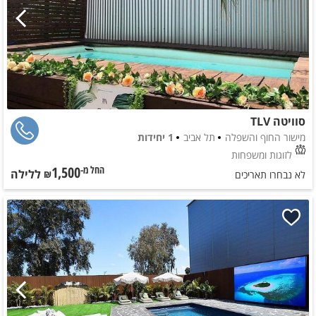
סוויטה TLV
מישור החוף והשפלה
תל אביב
1 יחידות
לזוגות ומשפחות
1,500
ללילה
החל מ-₪
לא נבחרו תאריכים