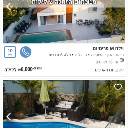
וילה M פרימיום
10
מישור החוף והשפלה
הרצליה
וילה 6 חדרים
4
עד 16 אורחים
6,000
ללילה
החל מ-₪
לא נבחרו תאריכים