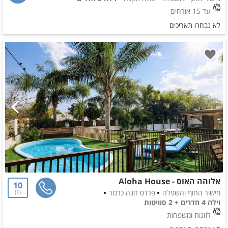
עד 15 אורחים
לא נבחרו תאריכים
אלוהה האוס - Aloha House
10
מישור החוף והשפלה
פרדס חנה כרכור
1
וילה 4 חדרים + 2 סוויטות
לזוגות ומשפחות