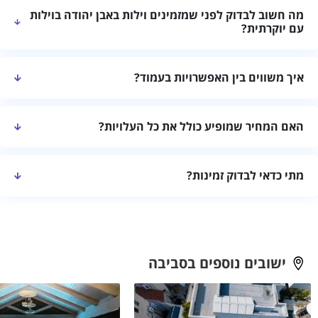
מה חשוב לבדוק לפני שמזמינים וילות באבן יהודה בוילות
עם יוקרתית?
בדקו שהמקום מתאים למספר האורחים, את חלוקת החדרים, המתקנים,
איך משווים בין האפשרויות בעמוד?
רמת הפרטיות, שעות הכניסה והיציאה ומדיניות הביטול.
מומלץ להשוות לפי מיקום, גודל המקום, מתקנים, התאמה להרכב
האם המחיר שמופיע כולל את כל העלויות?
האורחים, מחיר כולל וחוות דעת עדכניות.
לא תמיד. לפני ההזמנה בקשו מחיר סופי לתאריך המבוקש ובדקו אם
מתי כדאי לבדוק זמינות?
קיימות תוספות עבור ניקיון, אורחים נוספים או שירותים מיוחדים.
כדאי לבדוק מוקדם ככל האפשר, במיוחד בסופי שבוע, בחגים ובעונות
מבוקשות. זמינות ומחירים יכולים להשתנות בין תאריכים.
ישובים נוספים בסביבה