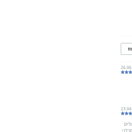
עת
26.06
23.04
לים
בלני