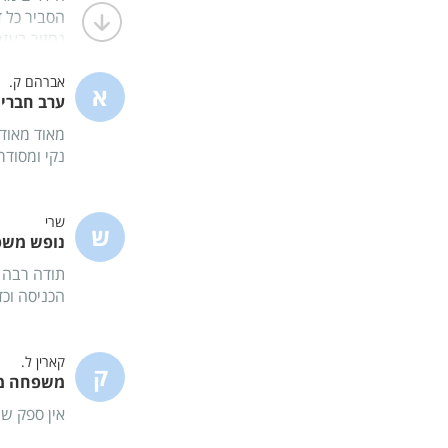
הסביר כל 
נחזור בעז
משפחת בנכ
אברהם ק.
א
ערב חברים
מאוד מאוד 
נקי ומסודר,
שרי
ש
נופש משפח
תודה רבה 
הכניסה וכד
קארין ל.
ק
משפחה מ
אין ספק שנ