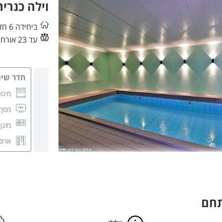
וילה כנריה
ביחידה 6 חדרי שינה
עד 23 אורחים
חדר שינה
מיטה
מסך CD
מזגן
ארונ
חדר 
תחם