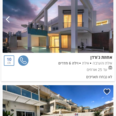
אחוזת ג'ורדן
10
אילת והערבה
אילת
וילה 6 חדרים
3
עד 25 אורחים
לא נבחרו תאריכים