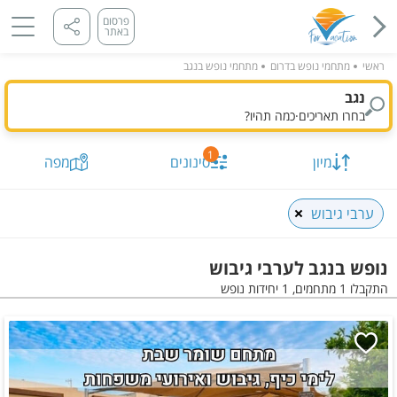
פרסום
באתר
ראשי
מתחמי נופש בדרום
מתחמי נופש בנגב
נגב
בחרו תאריכים
·
כמה תהיו?
1
מיון
סינונים
מפה
ערבי גיבוש
נופש בנגב לערבי גיבוש
התקבלו 1 מתחמים, 1 יחידות נופש
תאריך מבוקש
כמות נופשים וחדרים
מיון לפי
התקבלו
1
מתחמים, 1 יחידות
הצג על
מפה
סינונים שנבחרו