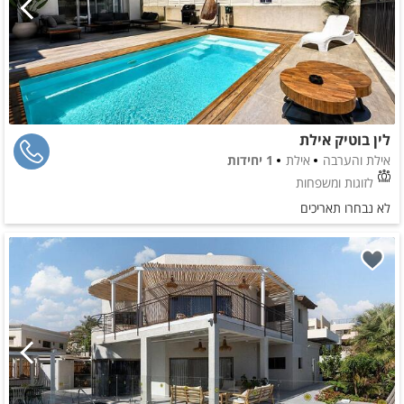
לין בוטיק אילת
אילת והערבה
אילת
1 יחידות
לזוגות ומשפחות
לא נבחרו תאריכים