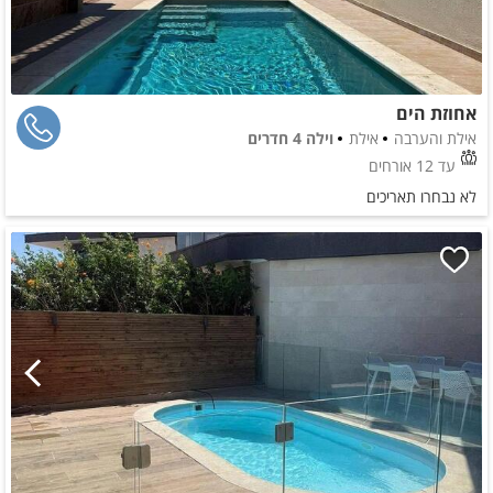
אחוזת הים
אילת והערבה
אילת
וילה 4 חדרים
עד 12 אורחים
לא נבחרו תאריכים