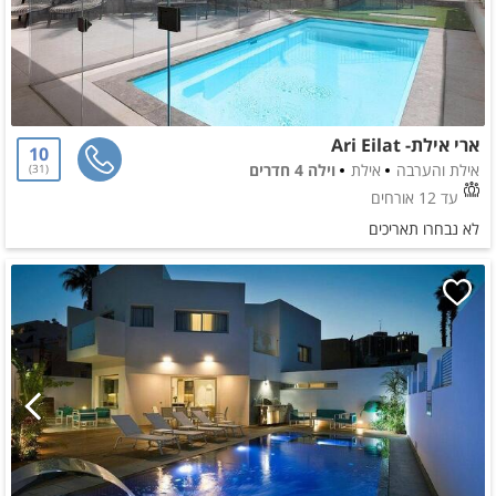
ארי אילת- Ari Eilat
10
אילת והערבה
אילת
וילה 4 חדרים
31
עד 12 אורחים
לא נבחרו תאריכים