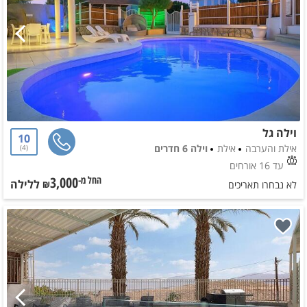
וילה גל
10
אילת והערבה
אילת
וילה 6 חדרים
4
עד 16 אורחים
3,000
ללילה
החל מ-₪
לא נבחרו תאריכים