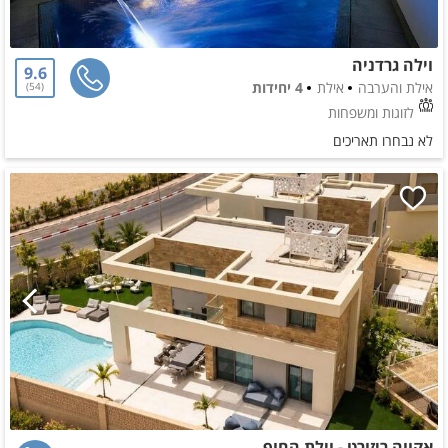
וילה גרדניה
9.6
אילת והערבה
אילת
4 יחידות
54
לזוגות ומשפחות
לא נבחרו תאריכים
אקווה ריזורט - וילת החוף