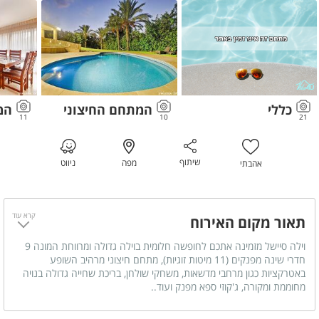
כללי
המתחם החיצוני
המ
11
10
21
שיתוף
מפה
ניווט
אהבתי
קרא עוד
תאור מקום האירוח
וילה סיישל מזמינה אתכם לחופשה חלומית בוילה גדולה ומרווחת המונה 9
חדרי שינה מפנקים (11 מיטות זוגיות), מתחם חיצוני מרהיב השופע
באטרקציות כגון מרחבי מדשאות, משחקי שולחן, בריכת שחייה גדולה בנויה
מחוממת ומקורה, ג'קוזי ספא מפנק ועוד..
וילה סיישל מתאימה גם למגוון מסיבות ואירועים עד 250 איש (בתיאום
מראש).