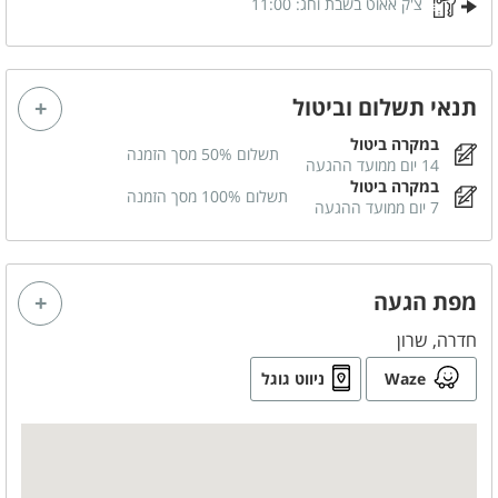
צ'ק אאוט בשבת וחג:
11:00
לציבור הדתי
פלטה
מיחם
תנאי תשלום וביטול
במקרה ביטול
בסביבת המקום
תשלום 50% מסך הזמנה
14 יום ממועד ההגעה
במקרה ביטול
בית כנסת
תשלום 100% מסך הזמנה
7 יום ממועד ההגעה
כלול באירוח
תה
מפת הגעה
סוכר
חדרה, שרון
קפה
Waze
ניווט גוגל