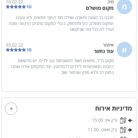
מיה
10.02.22
מ
10
מטבח מאובזר
מקום מושלם
כיריים גז
מיקרוגל
חגגנו בר מצווה וחשבנו שוילה מול החוף תתאים, ולא טעינו.
המקום מושלם, נקי ומתחוזק, בעלי המקום נותנים הרגשה טובה
תנור אפייה
מקרר
ועזרו לנו בכל מה שביקשנו
כלי אוכל והגשה
איתמר
03.02.22
א
10
עוד נחזור
משחקי שולחן
מקום נדיר, מתאים מאוד למשפחות עם ילדים. יש מדשאות
רחבות המאפשרות לילדים להתרוצץ. יוסי המקסים אירח אותנו
ערכת פוקר
בחום רב וללא ספק שנחזור שוב
שולחן סנוקר
שולחן פינג פונג
חדרי הרחצה
מדיניות אירוח
מגבות רחצה
צ'ק אין:
15:00
סבונים
צ'ק אאוט:
11:00