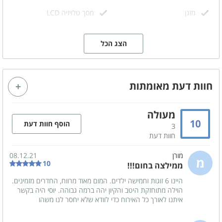
מזגן
מסך טלויזיה LCD
מערכת הגברה
אינטרנט אלחוטי (WIFI)
הצג הכל
חדר קולנוע - עם מקרן
פינת אוכל
מערכת ישיבה
חוות דעת מאומתות
קהל יעד
מתאים לאירועים
מעולה
משפחות
10
הוסף חוות דעת
3
זוגות
ימי כיף
חוות דעת
ערבי גיבוש
ימי הולדת
מורן
08.12.21
מ
10
מסיבת רווקים
ממילצה בחום!!!
מסיבת רווקות
היינו 6 זוגות וחמישה ילדים. המום מאוד מרווח, החדרים מזמינים.
הצעות נישואין
ציבור דתי
הוילה מתוחזקת היטב והקיון יהה ברמה גבוהה. יוסי היה בקשר
בר/ ת מצווה
קבוצות
איתנו לאורך כל האירוח כדי לוודא שלא יחסר לנו משהו