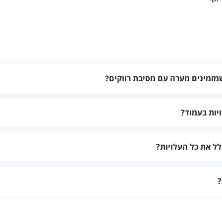
מזמינים מערה עם מסיבת רווקים?
אורחים, את חלוקת החדרים, המתקנים, רמת הפרטיות, שעות הכניסה וה
יות בעמוד?
ודל המקום, מתקנים, התאמה להרכב האורחים, מחיר כולל וחוות דעת עדכנ
ל את כל העלויות?
מחיר סופי לתאריך המבוקש ובדקו אם קיימות תוספות עבור ניקיון, אורחי
?
, במיוחד בסופי שבוע, בחגים ובעונות מבוקשות. זמינות ומחירים יכולים