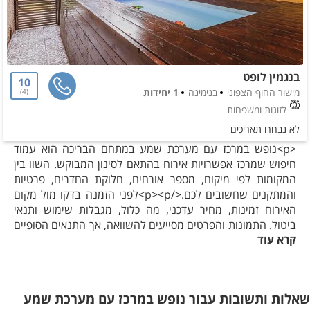
בנגמין לופט
10
מישור החוף הצפוני
בנימינה
1 יחידות
4
לזוגות ומשפחות
לא נבחרו תאריכים
<p>נופש במרכז עם מערכת שמע במתחם הבריכה הוא עמוד
חיפוש שמרכז אפשרויות אירוח בהתאם לסינון המבוקש. השוו בין
המקומות לפי מיקום, מספר אורחים, חלוקת החדרים, פרטיות
והמתקנים שחשובים לכם.</p><p>לפני הזמנה בדקו מול מקום
האירוח זמינות, מחיר עדכני, מה כלול, מגבלות שימוש ותנאי
ביטול. התמונות והפרטים מסייעים להשוואה, אך התנאים הסופיים
קרא עוד
נקבעים מול המארחים.</p>
שאלות ותשובות עבור נופש במרכז עם מערכת שמע