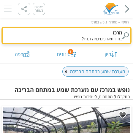
פרסום
באתר
ראשי
מתחמי נופש במרכז
מרכז
בחרו תאריכים
·
כמה תהיו?
1
מיון
סינונים
מפה
מערכת שמע במתחם הבריכה
נופש במרכז עם מערכת שמע במתחם הבריכה
התקבלו 9 מתחמים, 9 יחידות נופש
תאריך מבוקש
כמות נופשים וחדרים
מיון לפי
התקבלו
9
מתחמים, 9 יחידות
הצג על
מפה
סינונים שנבחרו