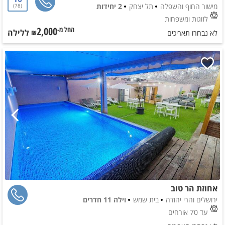
מישור החוף והשפלה
תל יצחק
2 יחידות
78
לזוגות ומשפחות
2,000
ללילה
החל מ-₪
לא נבחרו תאריכים
אחוזת הר טוב
ירושלים והרי יהודה
בית שמש
וילה 11 חדרים
עד 70 אורחים