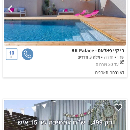
בי קיי פאלאס - BK Palace
10
שרון
חדרה
וילה 3 חדרים
1
עד 20 אורחים
לא נבחרו תאריכים