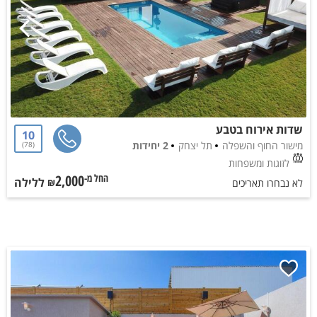
שדות אירוח בטבע
10
מישור החוף והשפלה
תל יצחק
2 יחידות
78
לזוגות ומשפחות
2,000
ללילה
החל מ-₪
לא נבחרו תאריכים