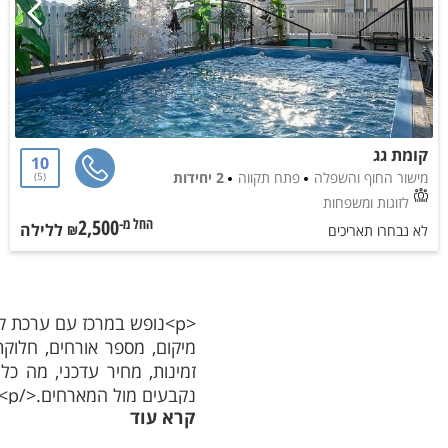
קומת גג
10
מישור החוף והשפלה
פתח תקווה
2 יחידות
5
לזוגות ומשפחות
2,500
ללילה
החל מ-₪
לא נבחרו תאריכים
<p>נופש במרכז עם ערכת ק
זמינות, מחיר עדכני, מה כל
נקבעים מול המארחים.</p>
קרא עוד