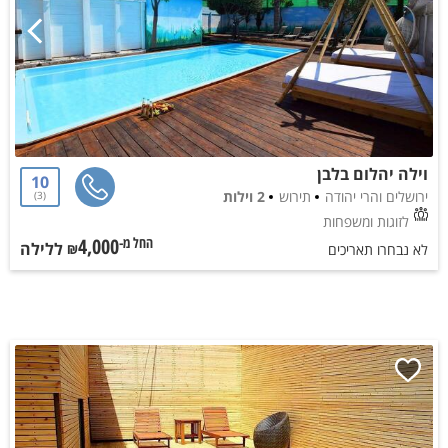
וילה יהלום בלבן
10
ירושלים והרי יהודה
תירוש
2 וילות
3
לזוגות ומשפחות
4,000
ללילה
החל מ-₪
לא נבחרו תאריכים