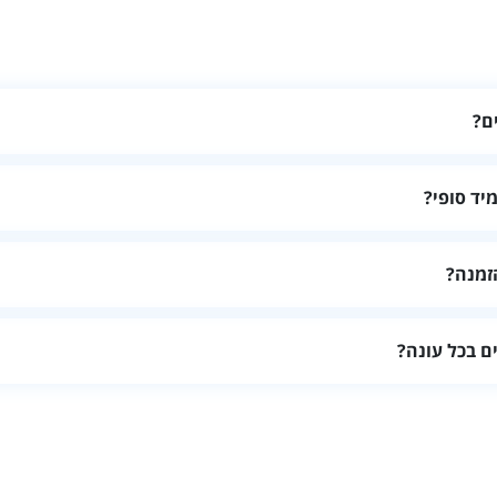
ם?
 פרטיות ומתקנים לפי הרכב האורחים.
יד סופי?
, תוספות ומה כלול ישירות מול מקום האירוח.
זמנה?
 שעות כניסה ויציאה ותנאי ביטול.
ם בכל עונה?
ו מתקנים פעילים ומהן מגבלות השימוש.