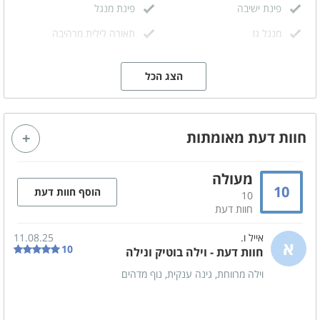
פינת ישיבה
פינת מנגל
מנגל גז
תאורה לילית מרהיבה
הצג הכל
מתחם פנימי
מטבח מאובזר
סלון משותף
מזגן
מסך טלויזיה LCD
חוות דעת מאומתות
מערכת הגברה - עם חיבור
אינטרנט אלחוטי (WIFI)
בלוטוס
מעולה
10
הוסף חוות דעת
10
קהל יעד
חוות דעת
משפחות
זוגות
אייל ו.
11.08.25
א
ימי כיף
ערבי גיבוש
10
חוות דעת - וילה בוטיק ונילה
ציבור דתי
קבוצות
וילה מרווחת, גינה ענקית, נוף מדהים