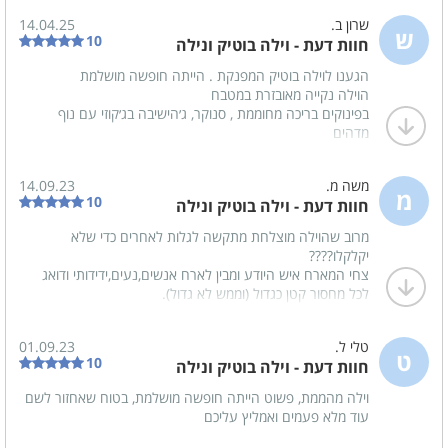
מטבח מאובזר
שרון ב.
14.04.25
כיריים גז
מיקרוגל
ש
10
חוות דעת - וילה בוטיק ונילה
תמי 4
תנור אפייה
הגענו לוילה בוטיק המפנקת . הייתה חופשה מושלמת
הוילה נקייה מאובזרת במטבח
מקרר
מכונת אספרסו
בפינוקים בריכה מחוממת , סנוקר, ג׳הישיבה בג׳קוזי עם נוף
מדהים
טוסטר אובן
כיור - כפול
נהנינו מכל רגע במשך הארבעה ימים
ובעל הוילה צחי מקסים אין עליו היה זמין לכל בקשה
משה מ.
14.09.23
אפילו הזמנו סיר קובות טעימות מאוד כשרות לפסח בעזרתו ?
מ
10
משחקי שולחן
חוות דעת - וילה בוטיק ונילה
מרוב שהוילה מוצלחת מתקשה לגלות לאחרים כדי שלא
שולחן סנוקר
יקלקלו????
צחי המארח איש היודע ומבין לארח אנשים,נעים,ידידותי ודואג
לכל מחסור קטן כגדול (וממש לא גדול).
נוף
הוילה נעימה לאירוח (הספיקה בדיוק למידותינו 8 במספר),כמעט
נוף גלילי משגע
כל הפינוקים קיימים והמיקום אך המיקום מעולה!
טלי ל.
01.09.23
צחי-יישר כוח ושנה טובה????
ט
10
חוות דעת - וילה בוטיק ונילה
חדרי הרחצה
וילה מהממת, פשוט הייתה חופשה מושלמת, בטוח שאחזור לשם
עוד מלא פעמים ואמליץ עליכם
מגבות רחצה