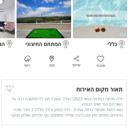
כללי
המתחם החיצוני
המ
17
26
20
שיתוף
מפה
ניווט
אהבתי
קרא עוד
תאור מקום האירוח
וילה חדשה נפתחה במאי 2023! הוילה עוצבה תוך כדי מחשבה רבה על
האורחים ועל חווית הנופש.
בואו לחוות חופשה ברמה אחרת - וילה בוטיק ונילה כוללת 3 חדרי שינה
מרווחים, מתחם חוץ עם בריכת שחייה מחוממת, נוף מדהים, שולחן סנוקר
ועוד.
הלינה בוילה בוטיק ונילה מתאימה לזוגות ומשפחות עד 13 איש.