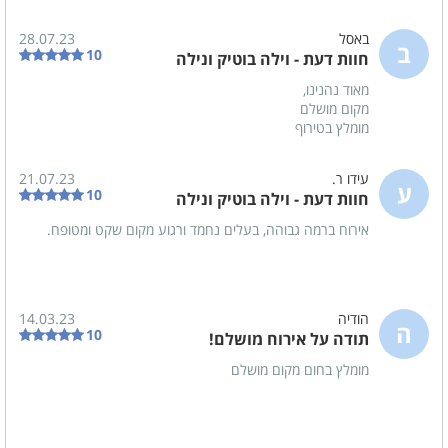
סבונים
באסל
28.07.23
ב
10
חוות דעת - וילה בוטיק ונילה
לציבור הדתי
מאוד נהנינו,
פלטה
מקום מושלם
מיחם
מומלץ בטירוף
עידו ר.
21.07.23
בסביבת המקום
ע
10
חוות דעת - וילה בוטיק ונילה
בית כנסת
אירוח ברמה גבוהה, בעלים נחמד ורגוע מקום שקט ומטופח.
כלול באירוח
תה
הודיה
14.03.23
ה
10
תודה על אירוח מושלם!
סוכר
מומלץ בחום מקום מושלם
קפה