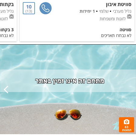
סוויטת איבון
בקתות 
10
גליל מערבי
שלומי
1 יחידות
גליל מער
13
לזוגות ומשפחות
לזוגו
סוויטה
3 בקתות עץ
לא נבחרו תאריכים
לא נבחרו
63
תמונות