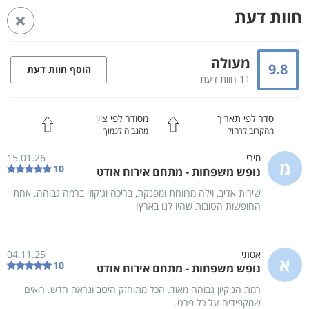
חוות דעת
ראשי
מתחמי נופש בצפון
מתחמי נופש בגליל מערבי
מתחמי נופש בזרעית
מעולה
9.8
הוסף חוות דעת
11 חוות דעת
מתחם אירוח אודט
זרעית
וילה
Whatsapp
סדר לפי תאריך
מסודר לפי ציון
מהקרוב לרחוק
מהגבוה לנמוך
מירי
15.01.26
מ
10
נופש משפחות - מתחם אירוח אודט
שירות אדיב, וילה מרווחת ומפנקת, בריכה וג'קוזי ברמה גבוהה. אחת
החופשות הטובות שהיו לנו בארץ!
אסתי
04.11.25
א
10
נופש משפחות - מתחם אירוח אודט
רמת הניקיון גבוהה מאוד. הכל מתוחזק היטב ונראה חדש. רואים
שמקפידים על כל פרט.
76