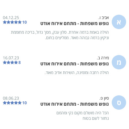
תמונות
אביב ו.
04.12.25
א
10
נופש משפחות - מתחם אירוח אודט
הוילה באמת ברמה אחרת. סלון ענק, מסך גדול, בריכה מחוממת
וניקיון ברמה גבוהה מאוד. ממליצים בחום.
כללי
המתחם החיצוני
המ
33
24
19
מירה ב.
16.07.23
מ
8
נופש משפחות - מתחם אירוח אודט
הוילה רחבה ומזמינה, השירות אדיב מאוד.
שיתוף
מפה
ניווט
אהבתי
קרא עוד
תאור מקום האירוח
סיון פ.
08.06.23
ס
10
נופש משפחות - מתחם אירוח אודט
מתחם אירוח אודט בזרעית מזמין אתכם לנופש ייחודי ומפנק ביותר במתחם
יוקרתי הכולל מגוון אטרקציות לכל המשפחה - בריכת שחייה מחוממת
הכל היה מושלם מקום נקי ומהמם
ומקורה, ג'קוזי ספא מפנק, שולחן פינג פונג, שולחן סנוקר, עמדת מנגל
נחזור לשם בטוח
מקצועי ועוד.
הוילה כוללת 9 חדרי שינה וניתן ללון עד 40 איש.