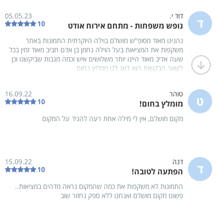
דוד י.
05.05.23
ד
בצעו הזמנה אונליין בקלות
10
נופש משפחות - מתחם אירוח אודט
נהנינו מאוד מסופ"ש מושלם בוילה היוקרתית התמונות באתר
יום ש' ,8 אוגוסט
יום א' ,9 אוגוסט
משקפות את המציאות בעל הוילה נחמן בן אדם חביב מאוד זמין בכל
צק'-אין
החל מ-15:00
צק'-אאוט
עד-11:00
שעה אדיב מאוד היינו יותר משלושים איש וכמה מגבות שביקשנו וכן
לשאר הבקשות הוא דאג לנו ממליץ בחום
0
פנויים מתוך
1
שהות של
1
לילות
טוהר
16.09.22
ט
10
מומלץ בחום!
מתחם אירוח אודט
מידע נוסף
מקום מושלם, אין לי מילה אחת רעה להגיד על המקום
יחידה אחת
ביחידה 9 חדרי שינה
דנה
15.09.22
עד 40 אורחים
ד
תמונות
10
הפתעה לטובה!
התמונות לא משקפות את כמה שהמקום נראה מדהים במציאות..
פשוט מקום מושלם ואנחנו ללא ספק נחזור שוב
חדר שינה 1
חדר שינה 2
מיטה זוגית
מיטה זוגית