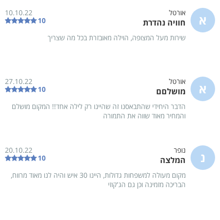
מסך LCD
מסך LCD
אורטל
10.10.22
א
10
חוויה נהדרת
מזגן
מזגן
שירות מעל המצופה, הוילה מאובזרת בכל מה שצריך
שידות לאחסון
שידות לאחס
חדר רחצה פרטי
חדר רחצה 
0 פנויים מתוך 1
08/08
-
09/08
המחיר ל 40 אורחים
אורטל
27.10.22
המקום תפוס בחרו תאריך אחר
לא עודכן
א
10
מושלםם
מחיר
הדבר היחידי שהתבאסנו זה שהיינו רק לילה אחד!! המקום מושלם
והמחיר מאוד שווה את התמורה
מאפייני המתחם
נופר
20.10.22
מידע
נ
10
המלצה
כמות אורחים מקסימלית במתחם 40
מקום מעולה למשפחות גדולות, היינו 30 איש והיה לנו מאוד מרווח,
הבריכה מזמינה וכן גם הג'קוזי
סך הכל חדרי שינה במתחם 9
סך הכל חדרי רחצה במתחם 9