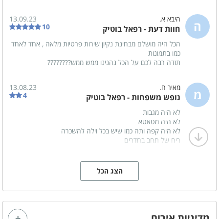
היבא א.
13.09.23
ה
10
חוות דעת - רפאל בוטיק
הכל היה מושלם מבחינת נקיון שירות פרטיות מלאה , אחד לאחד
כמו בתמונות
תודה רבה לכם על הכל נהנינו ממש ממש????????
מאיר ח.
13.08.23
מ
4
נופש משפחות - רפאל בוטיק
לא היה מגבות
לא היה מטאטא
לא היה קפה ותה כמו שיש בכל וילה להשכרה
ריח של תחב בחדרים
אמרו 9 חדרים ואחד היה ממש במקום קצת אחר מנותק
לא היה ניר טישו מספיק היה בכל וילה רק 3 גלילים לחמישה ימים
ויש כאלה שהיה להם רק 2 גלילים
הצג הכל
מדיניות אירוח