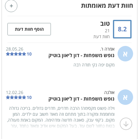
חוות דעת מאומתות
מסך טלויזיה LCD - 55 אינץ'
חיבור לערוצי yes
פינת אוכל
טוב
8.2
הוסף חוות דעת
21
חוות דעת
קהל יעד
משפחות
זוגות
אמרה ר.
28.05.26
א
10
נופש משפחות - דון ליאון בוטיק
ימי כיף
ערבי גיבוש
מקום יפה נקי תודה רבה
ימי הולדת
מסיבות - סולידיות בלבד
ציבור דתי
קבוצות
אולגה
12.02.26
א
10
נופש משפחות - דון ליאון בוטיק
מטבח מאובזר
וילה פשוט מקסימה! הרבה חדרים, חדרים גדולים. בריכה גדולה
כיריים גז
מיקרוגל
ומחוממת ומקורה בתוך מתחם וזה מאוד חשוב עם ילדים. המון
מקום. ג'קוזי ענק. סאונה חדשה ומדהימה. המקום באמת מעולה,
תנור אפייה
מקרר
בטוח נחזור לשם עוד. בעל המקום איש אדיב ומאוד נחמד ,עזר
לנו בכל דבר.
מקרר נוסף
כלי אוכל והגשה