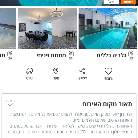
תמונות
וידאו
גלריה כללית
מתחם פנימי
מת
36
36
53
שיתוף
מפה
ניווט
אהבתי
קרא עוד
תאור מקום האירוח
וילה דון ליאון בוטיק המושלמת יכולה להציע לכם את כל מה שנדרש בשביל
האירוח הקסום שאתם חולמים עליו.
האחוזה מונה 9 חדרי שינה, כאשר לכל אחד יש חדר רחצה פרטי. במתחם
הפנימי סלון מרווח עם מסך LCD, ספה נוספת הנפתחת למיטה זוגית, מטבח
מאובזר, ופינת אוכל. במתחם החיצוני בריכת שחייה בטיחותית, ג'קוזי ספא