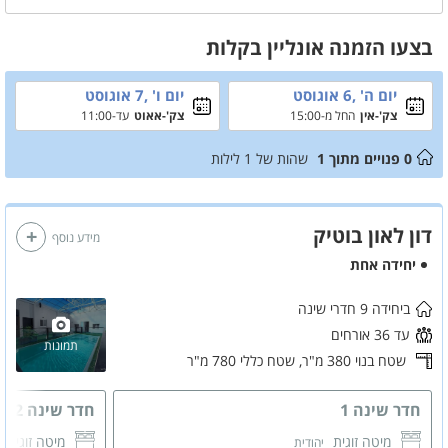
מפנק, סאונה יבשה,חדר סנוקר ושולחן פינג פונג.
חשוב שתדעו:
בצעו הזמנה אונליין בקלות
באמצע השבוע ניתן לשכור את המתחם גם לזוג -לא כולל חודשי יולי אוגוסט
יום ה' ,6 אוגוסט
יום ו' ,7 אוגוסט
צק'-אין
החל מ-15:00
צק'-אאוט
עד-11:00
0
פנויים מתוך
1
שהות של
1
לילות
דון לאון בוטיק
מידע נוסף
יחידה אחת
ביחידה 9 חדרי שינה
עד 36 אורחים
תמונות
שטח בנוי 380 מ"ר,
שטח כללי 780 מ"ר
חדר שינה 1
חדר שינה 2
מיטה זוגית
מיטה זוגית
יהודית