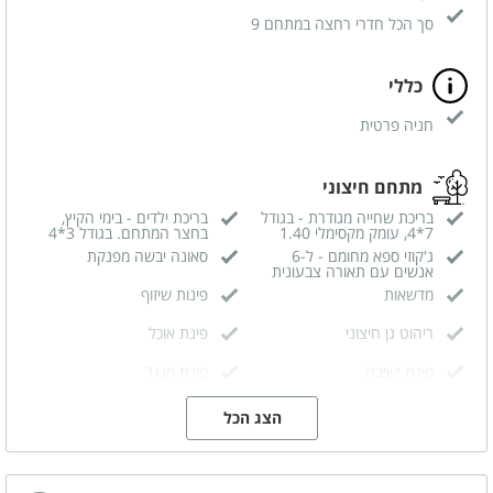
סך הכל חדרי רחצה במתחם 9
כללי
חניה פרטית
מתחם חיצוני
בריכת שחייה מגודרת - בגודל
בריכת ילדים - בימי הקיץ,
7*4, עומק מקסימלי 1.40
בחצר המתחם. בגודל 3*4
ג'קוזי ספא מחומם - ל-6
סאונה יבשה מפנקת
אנשים עם תאורה צבעונית
מדשאות
פינות שיזוף
ריהוט גן חיצוני
פינת אוכל
פינת ישיבה
פינת מנגל
הצג הכל
מתחם פנימי
מטבח מאובזר
מזגן