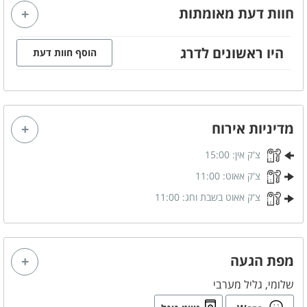
אינטרנט אלחוטי (WIFI)
פינת אוכל
חוות דעת מאומתות
מכונת כביסה
מייבש כביסה
מערכת ישיבה
היו ראשונים לדרג
סלון מעוצב
הוסף חוות דעת
חדר משחקים
אי + כסאות
קהל יעד
מדיניות אירוח
משפחות
זוגות
צ'ק אין:
15:00
ציבור דתי
קבוצות
צ'ק אאוט:
11:00
צ'ק אאוט בשבת וחג:
11:00
מטבח מאובזר
כיריים גז
מיקרוגל
מתקן מים
מכונת אספרסו
מפת הגעה
כלי אוכל והגשה
פינת קפה
שלומי, גליל מערבי
כיור - כפול