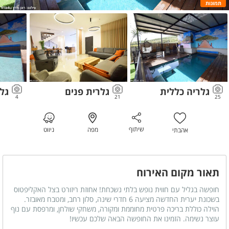
תמונות
גלריה כללית
גלרית פנים
גל
4
21
25
שיתוף
מפה
ניווט
אהבתי
תאור מקום האירוח
חופשה בגליל עם חווית נופש בלתי נשכחת! אחוזת ריזורט בצל האקליפטוס
בשכונת יערית החדשה מציעה 6 חדרי שינה, סלון רחב, ומטבח מאובזר.
הוילה כוללת בריכה פרטית מחוממת ומקורה, משחקי שולחן, ומרפסת עם נוף
עוצר נשימה. הזמינו את החופשה הבאה שלכם עכשיו!